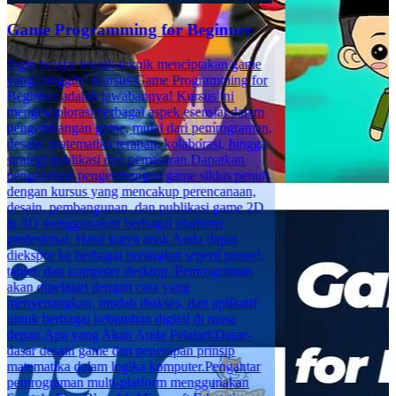
Game Programming for Beginner
Ingin belajar teknik-teknik menciptakan game
yang canggih? Kursus Game Programming for
Beginner adalah jawabannya! Kursus ini
mengeksplorasi berbagai aspek esensial dalam
pengembangan game, mulai dari pemrograman,
desain, matematika terapan, kolaborasi, hingga
strategi publikasi dan pemasaran.Dapatkan
pengalaman pengembangan game siklus penuh
dengan kursus yang mencakup perencanaan,
desain, pembangunan, dan publikasi game 2D
& 3D menggunakan berbagai platform
profesional. Hasil karya anak Anda dapat
diekspor ke berbagai perangkat seperti ponsel,
tablet, dan komputer desktop. Pemrograman
akan dipelajari dengan cara yang
menyenangkan, mudah diakses, dan aplikatif
untuk berbagai kebutuhan digital di masa
depan.Apa yang Akan Anda Pelajari:Dasar-
dasar desain game dan penerapan prinsip
matematika dalam logika komputer.Pengantar
pemrograman multi-platform menggunakan