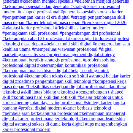
generalis
#kelebihan menjadi spesialis
#kelebihan menjadi generalis
#kekurangan spesialis dan generalis
#strategi karier profesional
modern
#t shaped professional
#generalis spesialis konsep karier
#pengembangan karier di era digital
#strategi pengembangan skill
masa depan
#karier teknologi masa depan
#tren karier digital 2026
#adaptasi karier profesional
#fleksibilitas karier modern
#peningkatan skill profesional
#pengembangan diri profesional
#keterampilan abad 21 profesional
#karier digital indonesia
#profesi
teknologi masa depan
#belajar multi skill digital
#memperdalam satu
keahlian utama
#memperluas wawasan profesional
#digital
marketing spesialis seo
#project management digital strategy
#kemampuan berpikir strategis profesional
#problem solving
profesional digital
#keterampilan komunikasi profesional
#kemampuan analisis bisnis digital
#belajar coding untuk
profesional
#keterampilan teknis dan soft skill
#strategi belajar karier
digital
#roadmap pengembangan skill teknologi
#kompetensi kerja
masa depan
#fleksibilitas pekerjaan digital
#profesional adaptif era
teknologi
#skill lintas bidang teknologi
#pengembangan t shaped
skill
#kombinasi hard skill dan soft skill
#belajar teknologi untuk
karier
#peningkatan daya saing profesional
#strategi karier jangka
panjang
#profesi digital modern
#karier berbasis teknologi
#pembelajaran berkelanjutan profesional
#kemampuan manajerial
digital
#karier project manager teknologi
#kemampuan leadership
digital
#strategi sukses di dunia kerja digital
#tips mengembangkan
karier profesional modern