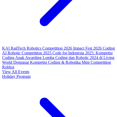
KAI RailTech Robotics Competition 2026
Impact Fest 2026
Coding
AI Robotic Competition 2025
Code for Indonesia 2025: Kompetisi
Coding Anak
Awarding Lomba Coding dan Robotic 2024 di Living
World Denpasar
Kompetisi Coding & Robotika
Mini Competition
Roblox
View All Events
Holiday Program