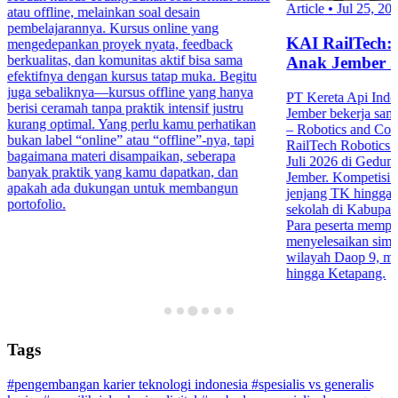
Article
•
Jul 25, 20
atau offline, melainkan soal desain
pembelajarannya. Kursus online yang
KAI RailTech:
mengedepankan proyek nyata, feedback
berkualitas, dan komunitas aktif bisa sama
Anak Jember 
efektifnya dengan kursus tatap muka. Begitu
juga sebaliknya—kursus offline yang hanya
PT Kereta Api Indo
berisi ceramah tanpa praktik intensif justru
Jember bekerja sa
kurang optimal. Yang perlu kamu perhatikan
– Robotics and Co
bukan label “online” atau “offline”-nya, tapi
RailTech Robotics 
bagaimana materi disampaikan, seberapa
Juli 2026 di Gedu
banyak praktik yang kamu dapatkan, dan
Jember. Kompetisi in
apakah ada dukungan untuk membangun
jenjang TK hingga 
portofolio.
sekolah di Kabupa
Para peserta mempr
menyelesaikan simula
wilayah Daop 9, mul
hingga Ketapang.
Tags
#pengembangan karier teknologi indonesia
#spesialis vs generalis