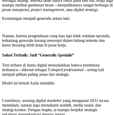
berbagai bidang. Mereka tidak hanya fokus pada satu hal, tetapi juga
mampu melihat gambaran besar—menjadikannya sangat berharga di
peran manajerial,
project management
, atau
digital strategy
.
Keuntungan menjadi generalis antara lain:
Namun, karena pengetahuan yang luas tapi tidak sedalam spesialis,
terkadang generalis kurang menonjol dalam bidang tertentu dan
harus bersaing lebih ketat di pasar kerja.
Solusi Terbaik: Jadi “Generalis Spesialis”
Tren terbaru di dunia digital menunjukkan bahwa kombinasi
keduanya—dikenal sebagai
T-shaped professional
—sering kali
menjadi pilihan paling aman dan strategis.
Model ini berarti Anda memiliki:
Contohnya, seorang
digital marketer
yang menguasai SEO secara
mendalam, namun juga memahami analitik, media sosial, dan
strategi konten. Dengan begitu, ia mampu berpikir strategis
sekaligus mengeksekusi dengan presisi.