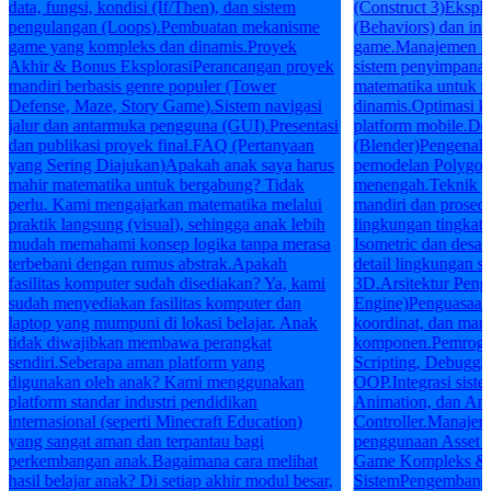
data, fungsi, kondisi (If/Then), dan sistem
(Construct 3)Eksplo
pengulangan (Loops).Pembuatan mekanisme
(Behaviors) dan int
game yang kompleks dan dinamis.Proyek
game.Manajemen log
Akhir & Bonus EksplorasiPerancangan proyek
sistem penyimpanan
mandiri berbasis genre populer (Tower
matematika untuk 
Defense, Maze, Story Game).Sistem navigasi
dinamis.Optimasi k
jalur dan antarmuka pengguna (GUI).Presentasi
platform mobile.D
dan publikasi proyek final.FAQ (Pertanyaan
(Blender)Pengenala
yang Sering Diajukan)Apakah anak saya harus
pemodelan Polygon
mahir matematika untuk bergabung? Tidak
menengah.Teknik p
perlu. Kami mengajarkan matematika melalui
mandiri dan prosed
praktik langsung (visual), sehingga anak lebih
lingkungan tingkat
mudah memahami konsep logika tanpa merasa
Isometric dan desai
terbebani dengan rumus abstrak.Apakah
detail lingkungan se
fasilitas komputer sudah disediakan? Ya, kami
3D.Arsitektur Pen
sudah menyediakan fasilitas komputer dan
Engine)Penguasaan 
laptop yang mumpuni di lokasi belajar. Anak
koordinat, dan man
tidak diwajibkan membawa perangkat
komponen.Pemrogram
sendiri.Seberapa aman platform yang
Scripting, Debuggin
digunakan oleh anak? Kami menggunakan
OOP.Integrasi siste
platform standar industri pendidikan
Animation, dan An
internasional (seperti Minecraft Education)
Controller.Manajeme
yang sangat aman dan terpantau bagi
penggunaan Asset S
perkembangan anak.Bagaimana cara melihat
Game Kompleks & I
hasil belajar anak? Di setiap akhir modul besar,
SistemPengembanga