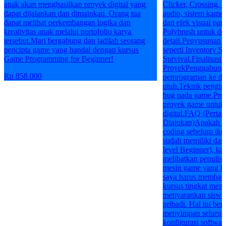
anak akan menghasilkan proyek digital yang
Clicker, Crossing, 
dapat dijalankan dan dimainkan. Orang tua
audio, sistem kamer
dapat melihat perkembangan logika dan
dan efek visual par
kreativitas anak melalui portofolio karya
Polybrush untuk de
tersebut.Mari bergabung dan jadilah seorang
detail.Penyusunan 
pencipta game yang handal dengan kursus
seperti Inventory S
Game Programming for Beginner!
Survival.Finalisasi 
ProyekPenggabungan
Rp 858.000
pemrograman ke da
utuh.Teknik penguji
bug pada game.Prose
proyek game untuk 
digital.FAQ (Perta
Diajukan)Apakah an
coding sebelum ikut
sudah memiliki das
level Beginner), kar
melibatkan penulisa
mesin game yang l
saya harus membawa
kursus tingkat mene
menyarankan siswa
pribadi. Hal ini ber
menyimpan seluruh 
konfigurasi software