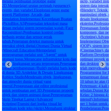
melalui pembuatan prototipe game
skrip, variabel inst
2D.Mempelajari urutan perintah (sequence),
sistem data interak
events, dan variabel.Eksplorasi genre game
(Blender): Teknik 
seperti Platformer, Arcade, dan
manipulasi objek, p
Simulation.Implementasi Kecerdasan Buatan
desain lingkungan i
(PictoBlox AI)Pengenalan teknologi masa
eksterior.Professio
depan melalui sistem pengenalan wajah (Face
Penguasaan fondasi 
Recognition).Pembuatan kontrol cerdas
komponen, dan pe
berbasis gestur dan sensor gerak
(Scripting).Advan
tubuh.Penerapan deteksi manusia untuk
Implementasi Objec
interaksi objek digital.Otomasi Dunia Virtual
(OOP), sistem inven
(Minecraft Education)Mempelajari
(Cinemachine), dan 
pemrograman melalui unit "Agent" untuk
Platform Developm
otomasi tugas.Merancang infrastruktur kota dan
optimasi proyek ga
sistem lingkungan secara terprogram.Penerapan
dan desktop.Persya
logika pembangunan (Build) melalui baris kode
telah menyelesaik
di dunia 3D.Arsitektur & Desain Lingkungan
Programming for Be
Roblox StudioMendesain objek, lingkungan,
kemampuan dasar k
dan atmosfer dunia virtual yang
10 tahun ke atas (1
imersif.Penggunaan alat editor profesional
Pertemuan: 4 kali 
untuk pembuatan aset 3D.Pengaturan properti
sebulan.Durasi Kela
objek dan sistem animasi dasar.Pemrograman
Kelas: 2 hingga 4 si
Skrip Tingkat Lanjut (Advanced
intensif).Informasi
Scripting)Transisi dari logika visual ke
per 1 bulan untuk 4
penulisan kode teks (skrip).Memahami struktur
Pembelajaran:Pen