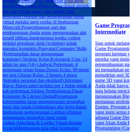
Scratch, PictoBlox AI, Minecraft Education,
dan Roblox Studio.Proses perencanaan proyek
dan alur desain game yang efektif serta
terstruktur.Otomasi dan pemrograman dunia
virtual melalui agen cerdas di lingkungan
Game Program
Minecraft.Pengembangan aset dan
Intermediate
pembangunan dunia game menggunakan alat
kreatif pilihan.Implementasi logika coding
melalui penulisan skrip (scripting) untuk
Siap untuk melangk
interaksi kompleks.Prasyarat:Computer Skills
Game Programming f
(Keterampilan dasar penggunaan
program lanjutan y
komputer).Struktur Kelas:Kelompok Usia: 14
mereka yang ingin 
tahun ke atas (14+).Jadwal Pertemuan: 4
pengembangan game 
pertemuan setiap bulan.Durasi Kelas: 90 menit
ini memadukan pe
per sesi.Ukuran Kelas: 2 hingga 4 siswa
pemodelan aset 3D
(Interaksi personal dan eksklusif).Informasi
game 3D yang komp
Biaya: Harga paket berlaku per 1 bulan untuk 4
Anda tidak hanya b
kali pertemuan.Silabus Pembelajaran:Dasar
juga belajar mencipt
Komputer & Literasi DigitalPemantapan
menggunakan Blend
keterampilan dasar pengoperasian perangkat
permainan profesi
keras dan lunak.Optimalisasi alur kerja dalam
Engine. Program ini
lingkungan pemrograman.Latihan efisiensi
yang ingin serius 
penggunaan perangkat input untuk
sebagai Game Deve
coding.Algoritma & Logika Visual dengan
yang Akan Anda Pe
ScratchMembangun pola pikir komputasi
Programming (Const