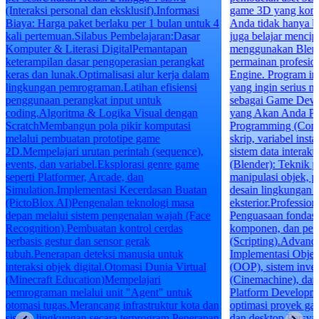
(Interaksi personal dan eksklusif).Informasi
game 3D yang komp
Biaya: Harga paket berlaku per 1 bulan untuk 4
Anda tidak hanya b
kali pertemuan.Silabus Pembelajaran:Dasar
juga belajar mencipt
Komputer & Literasi DigitalPemantapan
menggunakan Blend
keterampilan dasar pengoperasian perangkat
permainan profesi
keras dan lunak.Optimalisasi alur kerja dalam
Engine. Program ini
lingkungan pemrograman.Latihan efisiensi
yang ingin serius 
penggunaan perangkat input untuk
sebagai Game Deve
coding.Algoritma & Logika Visual dengan
yang Akan Anda Pe
ScratchMembangun pola pikir komputasi
Programming (Const
melalui pembuatan prototipe game
skrip, variabel inst
2D.Mempelajari urutan perintah (sequence),
sistem data interak
events, dan variabel.Eksplorasi genre game
(Blender): Teknik 
seperti Platformer, Arcade, dan
manipulasi objek, p
Simulation.Implementasi Kecerdasan Buatan
desain lingkungan i
(PictoBlox AI)Pengenalan teknologi masa
eksterior.Professio
depan melalui sistem pengenalan wajah (Face
Penguasaan fondasi 
Recognition).Pembuatan kontrol cerdas
komponen, dan pe
berbasis gestur dan sensor gerak
(Scripting).Advan
tubuh.Penerapan deteksi manusia untuk
Implementasi Objec
interaksi objek digital.Otomasi Dunia Virtual
(OOP), sistem inven
(Minecraft Education)Mempelajari
(Cinemachine), dan 
pemrograman melalui unit "Agent" untuk
Platform Developm
otomasi tugas.Merancang infrastruktur kota dan
optimasi proyek ga
sistem lingkungan secara terprogram.Penerapan
dan desktop.Persya