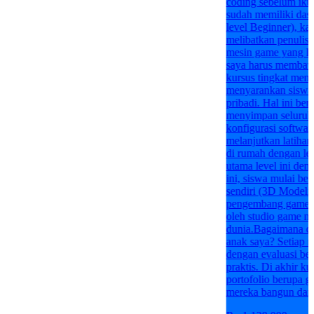
coding sebelum ikut
sudah memiliki das
level Beginner), kar
melibatkan penulisa
mesin game yang l
saya harus membawa
kursus tingkat mene
menyarankan siswa
pribadi. Hal ini ber
menyimpan seluruh 
konfigurasi software
melanjutkan latiha
di rumah dengan l
utama level ini den
ini, siswa mulai bel
sendiri (3D Model
pengembang game p
oleh studio game ny
dunia.Bagaimana car
anak saya? Setiap m
dengan evaluasi ber
praktis. Di akhir k
portofolio berupa g
mereka bangun dari