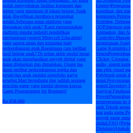
fasilitas komputer sudah disediakan? Ya, kami
3D.Arsitektur Pen
sudah menyediakan fasilitas komputer dan
Engine)Penguasaan 
laptop yang mumpuni di lokasi belajar. Anak
koordinat, dan man
tidak diwajibkan membawa perangkat
komponen.Pemrogram
sendiri.Seberapa aman platform yang
Scripting, Debuggin
digunakan oleh anak? Kami menggunakan
OOP.Integrasi siste
platform standar industri pendidikan
Animation, dan An
internasional (seperti Minecraft Education)
Controller.Manajeme
yang sangat aman dan terpantau bagi
penggunaan Asset S
perkembangan anak.Bagaimana cara melihat
Game Kompleks & I
hasil belajar anak? Di setiap akhir modul besar,
SistemPengembanga
anak akan menghasilkan proyek digital yang
Clicker, Crossing, 
dapat dijalankan dan dimainkan. Orang tua
audio, sistem kamer
dapat melihat perkembangan logika dan
dan efek visual par
kreativitas anak melalui portofolio karya
Polybrush untuk de
tersebut.Mari bergabung dan jadilah seorang
detail.Penyusunan 
pencipta game yang handal dengan kursus
seperti Inventory S
Game Programming for Beginner!
Survival.Finalisasi 
ProyekPenggabungan
Rp 858.000
pemrograman ke da
utuh.Teknik penguji
bug pada game.Prose
proyek game untuk 
digital.FAQ (Perta
Diajukan)Apakah an