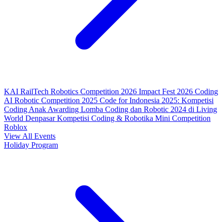
KAI RailTech Robotics Competition 2026
Impact Fest 2026
Coding
AI Robotic Competition 2025
Code for Indonesia 2025: Kompetisi
Coding Anak
Awarding Lomba Coding dan Robotic 2024 di Living
World Denpasar
Kompetisi Coding & Robotika
Mini Competition
Roblox
View All Events
Holiday Program