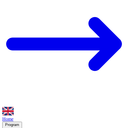
Home
Program