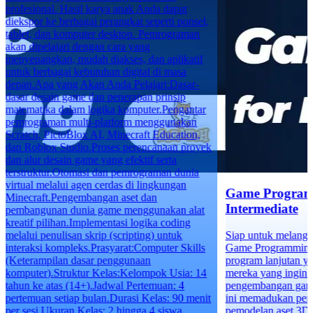
profesional. Hasil karya anak Anda dapat
diekspor ke berbagai perangkat seperti ponsel,
tablet, dan komputer desktop. Pemrograman
akan dipelajari dengan cara yang
menyenangkan, mudah diakses, dan aplikatif
untuk berbagai kebutuhan digital di masa
depan.Apa yang Akan Anda Pelajari:Dasar-
dasar desain game dan penerapan prinsip
matematika dalam logika komputer.Pengantar
pemrograman multi-platform menggunakan
Scratch, PictoBlox AI, Minecraft Education,
dan Roblox Studio.Proses perencanaan proyek
dan alur desain game yang efektif serta
terstruktur.Otomasi dan pemrograman dunia
virtual melalui agen cerdas di lingkungan
Game Program
Minecraft.Pengembangan aset dan
Intermediate
pembangunan dunia game menggunakan alat
kreatif pilihan.Implementasi logika coding
melalui penulisan skrip (scripting) untuk
Siap untuk melangk
interaksi kompleks.Prasyarat:Computer Skills
Game Programming f
(Keterampilan dasar penggunaan
program lanjutan y
komputer).Struktur Kelas:Kelompok Usia: 14
mereka yang ingin 
tahun ke atas (14+).Jadwal Pertemuan: 4
pengembangan game 
pertemuan setiap bulan.Durasi Kelas: 90 menit
ini memadukan pe
per sesi.Ukuran Kelas: 2 hingga 4 siswa
pemodelan aset 3D