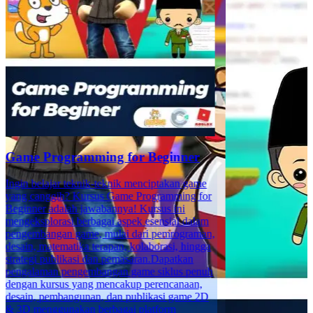
Game Programming for Beginner
Ingin belajar teknik-teknik menciptakan game
yang canggih? Kursus Game Programming for
Beginner adalah jawabannya! Kursus ini
mengeksplorasi berbagai aspek esensial dalam
pengembangan game, mulai dari pemrograman,
desain, matematika terapan, kolaborasi, hingga
strategi publikasi dan pemasaran.Dapatkan
pengalaman pengembangan game siklus penuh
dengan kursus yang mencakup perencanaan,
desain, pembangunan, dan publikasi game 2D
& 3D menggunakan berbagai platform