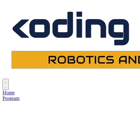
Home
Program