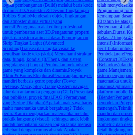
logika pembangunan (Build) melalui baris kode
telah menyelesaik
di dunia 3D.Arsitektur & Desain Lingkungan
Programming for Be
Roblox StudioMendesain objek, lingkungan,
kemampuan dasar k
dan atmosfer dunia virtual yang
10 tahun ke atas (1
imersif.Penggunaan alat editor profesional
Pertemuan: 4 kali 
untuk pembuatan aset 3D.Pengaturan properti
sebulan.Durasi Kela
objek dan sistem animasi dasar.Pemrograman
Kelas: 2 hingga 4 si
Skrip Tingkat Lanjut (Advanced
intensif).Informasi
Scripting)Transisi dari logika visual ke
per 1 bulan untuk 4
penulisan kode teks (skrip).Memahami struktur
Pembelajaran:Pen
data, fungsi, kondisi (If/Then), dan sistem
(Construct 3)Eksplo
pengulangan (Loops).Pembuatan mekanisme
(Behaviors) dan int
game yang kompleks dan dinamis.Proyek
game.Manajemen log
Akhir & Bonus EksplorasiPerancangan proyek
sistem penyimpanan
mandiri berbasis genre populer (Tower
matematika untuk 
Defense, Maze, Story Game).Sistem navigasi
dinamis.Optimasi k
jalur dan antarmuka pengguna (GUI).Presentasi
platform mobile.D
dan publikasi proyek final.FAQ (Pertanyaan
(Blender)Pengenala
yang Sering Diajukan)Apakah anak saya harus
pemodelan Polygon
mahir matematika untuk bergabung? Tidak
menengah.Teknik p
perlu. Kami mengajarkan matematika melalui
mandiri dan prosed
praktik langsung (visual), sehingga anak lebih
lingkungan tingkat
mudah memahami konsep logika tanpa merasa
Isometric dan desai
terbebani dengan rumus abstrak.Apakah
detail lingkungan se