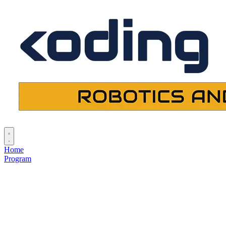
Home
Program