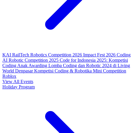
KAI RailTech Robotics Competition 2026
Impact Fest 2026
Coding
AI Robotic Competition 2025
Code for Indonesia 2025: Kompetisi
Coding Anak
Awarding Lomba Coding dan Robotic 2024 di Living
World Denpasar
Kompetisi Coding & Robotika
Mini Competition
Roblox
View All Events
Holiday Program