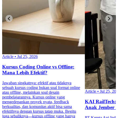
Article
•
Jul 25, 2026
Kursus Coding Online vs Offline:
Mana Lebih Efektif?
Jawaban singkatnya: efektif atau tidaknya
sebuah kursus coding bukan soal format online
Article
•
Jul 25, 20
atau offline, melainkan soal desain
pembelajarannya. Kursus online yang
KAI RailTech:
mengedepankan proyek nyata, feedback
berkualitas, dan komunitas aktif bisa sama
Anak Jember 
efektifnya dengan kursus tatap muka. Begitu
juga sebaliknya—kursus offline yang hanya
PT Kereta Api Indo