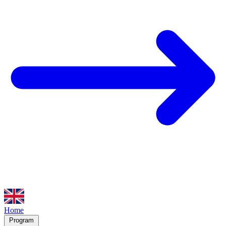
Home
Program