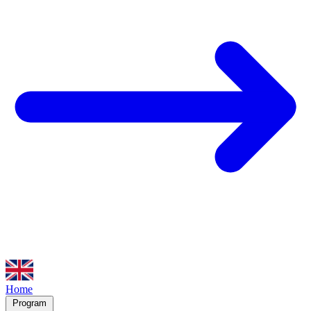
Home
Program