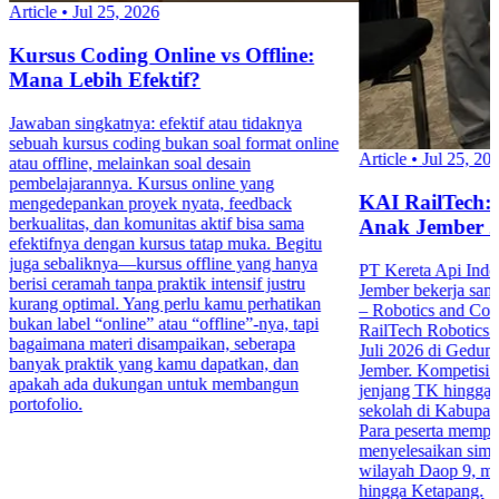
Article
•
Jul 25, 2026
Kursus Coding Online vs Offline:
Mana Lebih Efektif?
Jawaban singkatnya: efektif atau tidaknya
sebuah kursus coding bukan soal format online
Article
•
Jul 25, 20
atau offline, melainkan soal desain
pembelajarannya. Kursus online yang
KAI RailTech:
mengedepankan proyek nyata, feedback
berkualitas, dan komunitas aktif bisa sama
Anak Jember 
efektifnya dengan kursus tatap muka. Begitu
juga sebaliknya—kursus offline yang hanya
PT Kereta Api Indo
berisi ceramah tanpa praktik intensif justru
Jember bekerja sa
kurang optimal. Yang perlu kamu perhatikan
– Robotics and Co
bukan label “online” atau “offline”-nya, tapi
RailTech Robotics 
bagaimana materi disampaikan, seberapa
Juli 2026 di Gedu
banyak praktik yang kamu dapatkan, dan
Jember. Kompetisi in
apakah ada dukungan untuk membangun
jenjang TK hingga 
portofolio.
sekolah di Kabupa
Para peserta mempr
menyelesaikan simula
wilayah Daop 9, mul
hingga Ketapang.