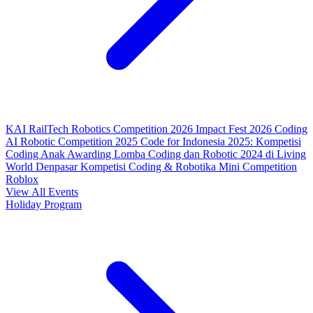
KAI RailTech Robotics Competition 2026
Impact Fest 2026
Coding
AI Robotic Competition 2025
Code for Indonesia 2025: Kompetisi
Coding Anak
Awarding Lomba Coding dan Robotic 2024 di Living
World Denpasar
Kompetisi Coding & Robotika
Mini Competition
Roblox
View All Events
Holiday Program