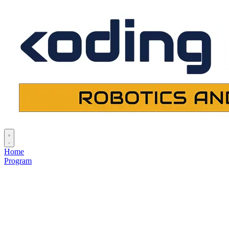
Home
Program