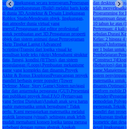
sistem lingkungan secara terprogram.Penerapan
dan desktop.Persya
logika pembangunan (Build) melalui baris kode
telah menyelesaik
di dunia 3D.Arsitektur & Desain Lingkungan
Programming for Be
Roblox StudioMendesain objek, lingkungan,
kemampuan dasar k
dan atmosfer dunia virtual yang
10 tahun ke atas (1
imersif.Penggunaan alat editor profesional
Pertemuan: 4 kali 
untuk pembuatan aset 3D.Pengaturan properti
sebulan.Durasi Kela
objek dan sistem animasi dasar.Pemrograman
Kelas: 2 hingga 4 si
Skrip Tingkat Lanjut (Advanced
intensif).Informasi
Scripting)Transisi dari logika visual ke
per 1 bulan untuk 4
penulisan kode teks (skrip).Memahami struktur
Pembelajaran:Pen
data, fungsi, kondisi (If/Then), dan sistem
(Construct 3)Eksplo
pengulangan (Loops).Pembuatan mekanisme
(Behaviors) dan int
game yang kompleks dan dinamis.Proyek
game.Manajemen log
Akhir & Bonus EksplorasiPerancangan proyek
sistem penyimpanan
mandiri berbasis genre populer (Tower
matematika untuk 
Defense, Maze, Story Game).Sistem navigasi
dinamis.Optimasi k
jalur dan antarmuka pengguna (GUI).Presentasi
platform mobile.D
dan publikasi proyek final.FAQ (Pertanyaan
(Blender)Pengenala
yang Sering Diajukan)Apakah anak saya harus
pemodelan Polygon
mahir matematika untuk bergabung? Tidak
menengah.Teknik p
perlu. Kami mengajarkan matematika melalui
mandiri dan prosed
praktik langsung (visual), sehingga anak lebih
lingkungan tingkat
mudah memahami konsep logika tanpa merasa
Isometric dan desai
terbebani dengan rumus abstrak.Apakah
detail lingkungan se