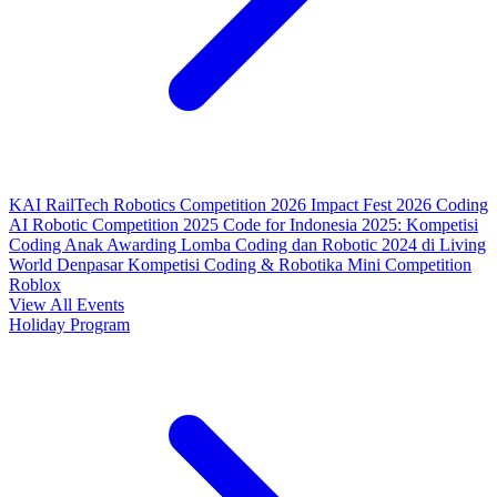
KAI RailTech Robotics Competition 2026
Impact Fest 2026
Coding
AI Robotic Competition 2025
Code for Indonesia 2025: Kompetisi
Coding Anak
Awarding Lomba Coding dan Robotic 2024 di Living
World Denpasar
Kompetisi Coding & Robotika
Mini Competition
Roblox
View All Events
Holiday Program