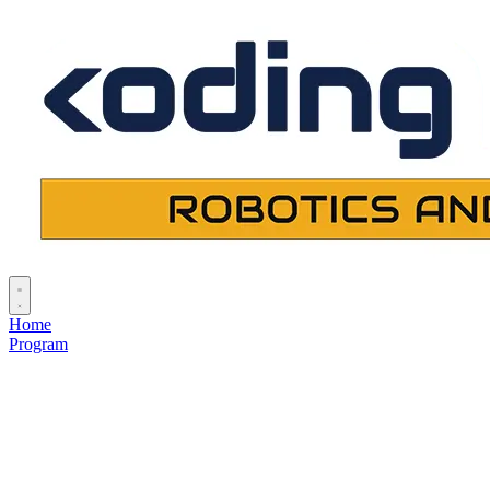
Home
Program