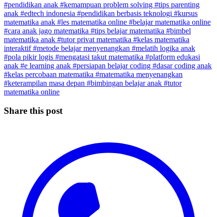
#pendidikan anak
#kemampuan problem solving
#tips parenting
anak
#edtech indonesia
#pendidikan berbasis teknologi
#kursus
matematika anak
#les matematika online
#belajar matematika online
#cara anak jago matematika
#tips belajar matematika
#bimbel
matematika anak
#tutor privat matematika
#kelas matematika
interaktif
#metode belajar menyenangkan
#melatih logika anak
#pola pikir logis
#mengatasi takut matematika
#platform edukasi
anak
#e learning anak
#persiapan belajar coding
#dasar coding anak
#kelas percobaan matematika
#matematika menyenangkan
#keterampilan masa depan
#bimbingan belajar anak
#tutor
matematika online
Share this post