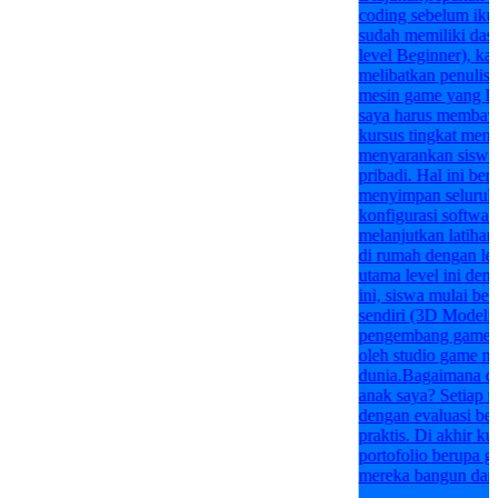
coding sebelum ikut
sudah memiliki das
level Beginner), kar
melibatkan penulisa
mesin game yang l
saya harus membawa
kursus tingkat mene
menyarankan siswa
pribadi. Hal ini ber
menyimpan seluruh 
konfigurasi software
melanjutkan latiha
di rumah dengan l
utama level ini den
ini, siswa mulai bel
sendiri (3D Model
pengembang game p
oleh studio game ny
dunia.Bagaimana car
anak saya? Setiap m
dengan evaluasi ber
praktis. Di akhir k
portofolio berupa g
mereka bangun dari