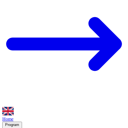
Home
Program