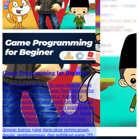
Game Programming for Beginner
Ingin belajar teknik-teknik menciptakan game
yang canggih? Kursus Game Programming for
Beginner adalah jawabannya! Kursus ini
mengeksplorasi berbagai aspek esensial dalam
pengembangan game, mulai dari pemrograman,
desain, matematika terapan, kolaborasi, hingga
strategi publikasi dan pemasaran.Dapatkan
pengalaman pengembangan game siklus penuh
dengan kursus yang mencakup perencanaan,
desain, pembangunan, dan publikasi game 2D