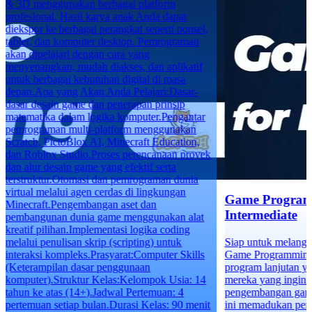
& 3D menggunakan berbagai platform
profesional. Hasil karya anak Anda dapat
diekspor ke berbagai perangkat seperti ponsel,
tablet, dan komputer desktop. Pemrograman
akan dipelajari dengan cara yang
menyenangkan, mudah diakses, dan aplikatif
untuk berbagai kebutuhan digital di masa
depan.Apa yang Akan Anda Pelajari:Dasar-
dasar desain game dan penerapan prinsip
matematika dalam logika komputer.Pengantar
pemrograman multi-platform menggunakan
Scratch, PictoBlox AI, Minecraft Education,
dan Roblox Studio.Proses perencanaan proyek
dan alur desain game yang efektif serta
terstruktur.Otomasi dan pemrograman dunia
virtual melalui agen cerdas di lingkungan
Game Program
Minecraft.Pengembangan aset dan
Intermediate
pembangunan dunia game menggunakan alat
kreatif pilihan.Implementasi logika coding
melalui penulisan skrip (scripting) untuk
Siap untuk melangk
interaksi kompleks.Prasyarat:Computer Skills
Game Programming f
(Keterampilan dasar penggunaan
program lanjutan y
komputer).Struktur Kelas:Kelompok Usia: 14
mereka yang ingin 
tahun ke atas (14+).Jadwal Pertemuan: 4
pengembangan game 
pertemuan setiap bulan.Durasi Kelas: 90 menit
ini memadukan pe