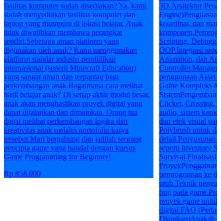
fasilitas komputer sudah disediakan? Ya, kami
3D.Arsitektur Pen
sudah menyediakan fasilitas komputer dan
Engine)Penguasaan 
laptop yang mumpuni di lokasi belajar. Anak
koordinat, dan man
tidak diwajibkan membawa perangkat
komponen.Pemrogram
sendiri.Seberapa aman platform yang
Scripting, Debuggin
digunakan oleh anak? Kami menggunakan
OOP.Integrasi siste
platform standar industri pendidikan
Animation, dan An
internasional (seperti Minecraft Education)
Controller.Manajeme
yang sangat aman dan terpantau bagi
penggunaan Asset S
perkembangan anak.Bagaimana cara melihat
Game Kompleks & I
hasil belajar anak? Di setiap akhir modul besar,
SistemPengembanga
anak akan menghasilkan proyek digital yang
Clicker, Crossing, 
dapat dijalankan dan dimainkan. Orang tua
audio, sistem kamer
dapat melihat perkembangan logika dan
dan efek visual par
kreativitas anak melalui portofolio karya
Polybrush untuk de
tersebut.Mari bergabung dan jadilah seorang
detail.Penyusunan 
pencipta game yang handal dengan kursus
seperti Inventory S
Game Programming for Beginner!
Survival.Finalisasi 
ProyekPenggabungan
Rp 858.000
pemrograman ke da
utuh.Teknik penguji
bug pada game.Prose
proyek game untuk 
digital.FAQ (Perta
Diajukan)Apakah an