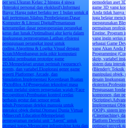
per sesi.Ukuran Kelas: 2 hingga 4 siswa
pemodelan aset 3D
(Interaksi personal dan eksklusif).Informasi
game 3D yang komp
Biaya: Harga paket berlaku per 1 bulan untuk 4
Anda tidak hanya b
kali pertemuan.Silabus Pembelajaran:Dasar
juga belajar mencipt
Komputer & Literasi DigitalPemantapan
menggunakan Blend
keterampilan dasar pengoperasian perangkat
permainan profesi
keras dan lunak.Optimalisasi alur kerja dalam
Engine. Program ini
lingkungan pemrograman.Latihan efisiensi
yang ingin serius 
penggunaan perangkat input untuk
sebagai Game Deve
coding.Algoritma & Logika Visual dengan
yang Akan Anda Pe
ScratchMembangun pola pikir komputasi
Programming (Const
melalui pembuatan prototipe game
skrip, variabel inst
2D.Mempelajari urutan perintah (sequence),
sistem data interak
events, dan variabel.Eksplorasi genre game
(Blender): Teknik 
seperti Platformer, Arcade, dan
manipulasi objek, p
Simulation.Implementasi Kecerdasan Buatan
desain lingkungan i
(PictoBlox AI)Pengenalan teknologi masa
eksterior.Professio
depan melalui sistem pengenalan wajah (Face
Penguasaan fondasi 
Recognition).Pembuatan kontrol cerdas
komponen, dan pe
berbasis gestur dan sensor gerak
(Scripting).Advan
tubuh.Penerapan deteksi manusia untuk
Implementasi Objec
interaksi objek digital.Otomasi Dunia Virtual
(OOP), sistem inven
(Minecraft Education)Mempelajari
(Cinemachine), dan 
pemrograman melalui unit "Agent" untuk
Platform Developm
otomasi tugas.Merancang infrastruktur kota dan
optimasi proyek ga