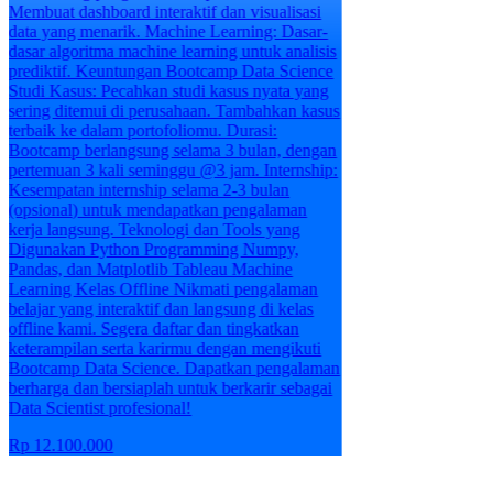
Membuat dashboard interaktif dan visualisasi
data yang menarik. Machine Learning: Dasar-
dasar algoritma machine learning untuk analisis
prediktif. Keuntungan Bootcamp Data Science
Studi Kasus: Pecahkan studi kasus nyata yang
sering ditemui di perusahaan. Tambahkan kasus
terbaik ke dalam portofoliomu. Durasi:
Bootcamp berlangsung selama 3 bulan, dengan
pertemuan 3 kali seminggu @3 jam. Internship:
Kesempatan internship selama 2-3 bulan
(opsional) untuk mendapatkan pengalaman
kerja langsung. Teknologi dan Tools yang
Digunakan Python Programming Numpy,
Pandas, dan Matplotlib Tableau Machine
Learning Kelas Offline Nikmati pengalaman
belajar yang interaktif dan langsung di kelas
offline kami. Segera daftar dan tingkatkan
keterampilan serta karirmu dengan mengikuti
Bootcamp Data Science. Dapatkan pengalaman
berharga dan bersiaplah untuk berkarir sebagai
Data Scientist profesional!
Rp 12.100.000