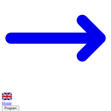
Home
Program