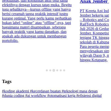
berkualitas, dan komunitas aktif bisa sama
Anak Jember 
efektifnya dengan kursus tatap muka. Begitu
juga sebaliknya—kursus offline yang hanya
PT Kereta Api Indo
berisi ceramah tanpa praktik intensif justru
Jember bekerja sa
kurang optimal. Yang perlu kamu perhatikan
– Robotics and Co
bukan label “online” atau “offline”-nya, tapi
RailTech Robotics 
bagaimana materi disampaikan, seberapa
Juli 2026 di Gedu
banyak praktik yang kamu dapatkan, dan
Jember. Kompetisi in
apakah ada dukungan untuk membangun
jenjang TK hingga 
portofolio.
sekolah di Kabupa
Para peserta mempr
menyelesaikan simula
wilayah Daop 9, mul
hingga Ketapang.
Tags
#koding akademi
#kecerdasan buatan
#teknologi masa depan
#dunia coding
#ai workflow
#otomatisasi kerja
#efisiensi digital