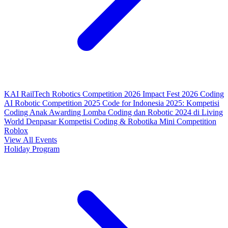
KAI RailTech Robotics Competition 2026
Impact Fest 2026
Coding
AI Robotic Competition 2025
Code for Indonesia 2025: Kompetisi
Coding Anak
Awarding Lomba Coding dan Robotic 2024 di Living
World Denpasar
Kompetisi Coding & Robotika
Mini Competition
Roblox
View All Events
Holiday Program