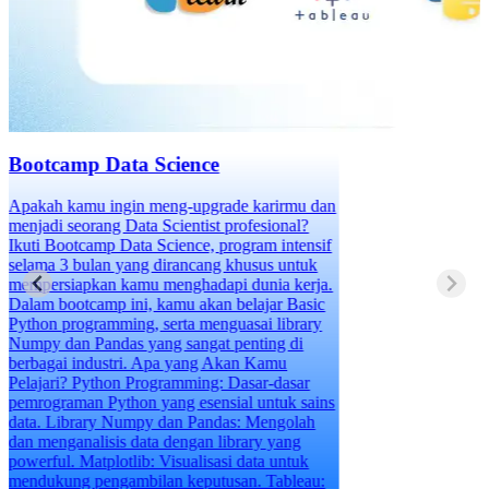
Bootcamp Data Science
Apakah kamu ingin meng-upgrade karirmu dan
menjadi seorang Data Scientist profesional?
Ikuti Bootcamp Data Science, program intensif
selama 3 bulan yang dirancang khusus untuk
mempersiapkan kamu menghadapi dunia kerja.
Dalam bootcamp ini, kamu akan belajar Basic
Python programming, serta menguasai library
Numpy dan Pandas yang sangat penting di
berbagai industri. Apa yang Akan Kamu
Pelajari? Python Programming: Dasar-dasar
pemrograman Python yang esensial untuk sains
data. Library Numpy dan Pandas: Mengolah
dan menganalisis data dengan library yang
powerful. Matplotlib: Visualisasi data untuk
mendukung pengambilan keputusan. Tableau: