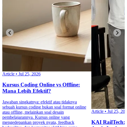
Article
•
Jul 25, 2026
Kursus Coding Online vs Offline:
Mana Lebih Efektif?
Jawaban singkatnya: efektif atau tidaknya
sebuah kursus coding bukan soal format online
Article
•
Jul 25, 20
atau offline, melainkan soal desain
pembelajarannya. Kursus online yang
KAI RailTech:
mengedepankan proyek nyata, feedback