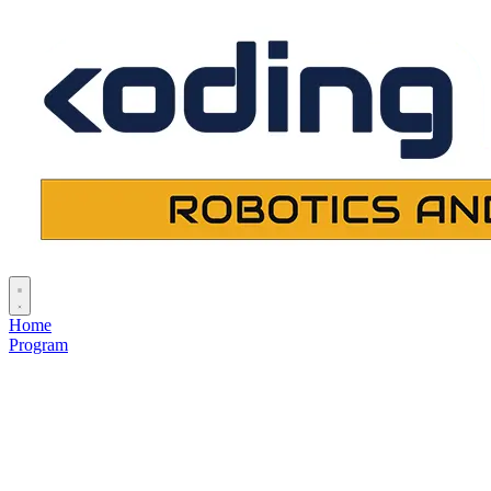
Home
Program