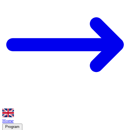
Home
Program