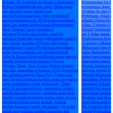
di dunia 3D.Arsitektur & Desain Lingkungan
Programming for Be
Roblox StudioMendesain objek, lingkungan,
kemampuan dasar k
dan atmosfer dunia virtual yang
10 tahun ke atas (1
imersif.Penggunaan alat editor profesional
Pertemuan: 4 kali 
untuk pembuatan aset 3D.Pengaturan properti
sebulan.Durasi Kela
objek dan sistem animasi dasar.Pemrograman
Kelas: 2 hingga 4 si
Skrip Tingkat Lanjut (Advanced
intensif).Informasi
Scripting)Transisi dari logika visual ke
per 1 bulan untuk 4
penulisan kode teks (skrip).Memahami struktur
Pembelajaran:Pen
data, fungsi, kondisi (If/Then), dan sistem
(Construct 3)Eksplo
pengulangan (Loops).Pembuatan mekanisme
(Behaviors) dan int
game yang kompleks dan dinamis.Proyek
game.Manajemen log
Akhir & Bonus EksplorasiPerancangan proyek
sistem penyimpanan
mandiri berbasis genre populer (Tower
matematika untuk 
Defense, Maze, Story Game).Sistem navigasi
dinamis.Optimasi k
jalur dan antarmuka pengguna (GUI).Presentasi
platform mobile.D
dan publikasi proyek final.FAQ (Pertanyaan
(Blender)Pengenala
yang Sering Diajukan)Apakah anak saya harus
pemodelan Polygon
mahir matematika untuk bergabung? Tidak
menengah.Teknik p
perlu. Kami mengajarkan matematika melalui
mandiri dan prosed
praktik langsung (visual), sehingga anak lebih
lingkungan tingkat
mudah memahami konsep logika tanpa merasa
Isometric dan desai
terbebani dengan rumus abstrak.Apakah
detail lingkungan se
fasilitas komputer sudah disediakan? Ya, kami
3D.Arsitektur Pen
sudah menyediakan fasilitas komputer dan
Engine)Penguasaan 