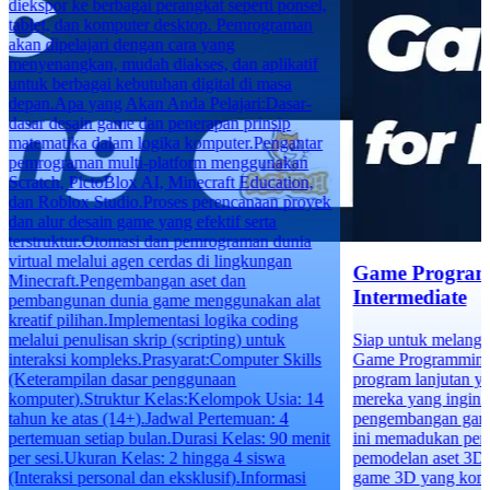
diekspor ke berbagai perangkat seperti ponsel,
tablet, dan komputer desktop. Pemrograman
akan dipelajari dengan cara yang
menyenangkan, mudah diakses, dan aplikatif
untuk berbagai kebutuhan digital di masa
depan.Apa yang Akan Anda Pelajari:Dasar-
dasar desain game dan penerapan prinsip
matematika dalam logika komputer.Pengantar
pemrograman multi-platform menggunakan
Scratch, PictoBlox AI, Minecraft Education,
dan Roblox Studio.Proses perencanaan proyek
dan alur desain game yang efektif serta
terstruktur.Otomasi dan pemrograman dunia
virtual melalui agen cerdas di lingkungan
Game Program
Minecraft.Pengembangan aset dan
Intermediate
pembangunan dunia game menggunakan alat
kreatif pilihan.Implementasi logika coding
melalui penulisan skrip (scripting) untuk
Siap untuk melangk
interaksi kompleks.Prasyarat:Computer Skills
Game Programming f
(Keterampilan dasar penggunaan
program lanjutan y
komputer).Struktur Kelas:Kelompok Usia: 14
mereka yang ingin 
tahun ke atas (14+).Jadwal Pertemuan: 4
pengembangan game 
pertemuan setiap bulan.Durasi Kelas: 90 menit
ini memadukan pe
per sesi.Ukuran Kelas: 2 hingga 4 siswa
pemodelan aset 3D
(Interaksi personal dan eksklusif).Informasi
game 3D yang komp