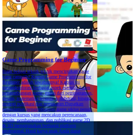
Game Programming for Beginner
Ingin belajar teknik-teknik menciptakan game
yang canggih? Kursus Game Programming for
Beginner adalah jawabannya! Kursus ini
mengeksplorasi berbagai aspek esensial dalam
pengembangan game, mulai dari pemrograman,
desain, matematika terapan, kolaborasi, hingga
strategi publikasi dan pemasaran.Dapatkan
pengalaman pengembangan game siklus penuh
dengan kursus yang mencakup perencanaan,
desain, pembangunan, dan publikasi game 2D
& 3D menggunakan berbagai platform
profesional. Hasil karya anak Anda dapat