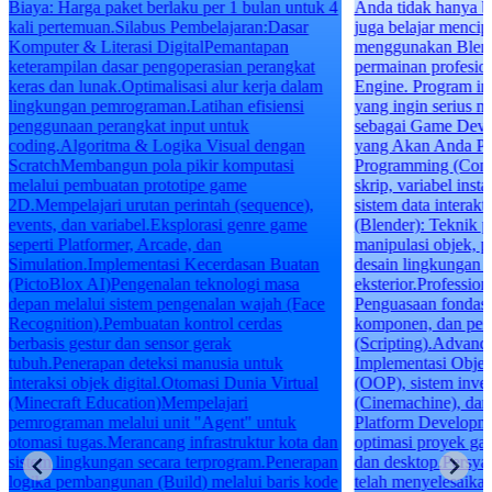
Biaya: Harga paket berlaku per 1 bulan untuk 4
Anda tidak hanya b
kali pertemuan.Silabus Pembelajaran:Dasar
juga belajar mencipt
Komputer & Literasi DigitalPemantapan
menggunakan Blend
keterampilan dasar pengoperasian perangkat
permainan profesi
keras dan lunak.Optimalisasi alur kerja dalam
Engine. Program ini
lingkungan pemrograman.Latihan efisiensi
yang ingin serius 
penggunaan perangkat input untuk
sebagai Game Deve
coding.Algoritma & Logika Visual dengan
yang Akan Anda Pe
ScratchMembangun pola pikir komputasi
Programming (Const
melalui pembuatan prototipe game
skrip, variabel inst
2D.Mempelajari urutan perintah (sequence),
sistem data interak
events, dan variabel.Eksplorasi genre game
(Blender): Teknik 
seperti Platformer, Arcade, dan
manipulasi objek, p
Simulation.Implementasi Kecerdasan Buatan
desain lingkungan i
(PictoBlox AI)Pengenalan teknologi masa
eksterior.Professio
depan melalui sistem pengenalan wajah (Face
Penguasaan fondasi 
Recognition).Pembuatan kontrol cerdas
komponen, dan pe
berbasis gestur dan sensor gerak
(Scripting).Advan
tubuh.Penerapan deteksi manusia untuk
Implementasi Objec
interaksi objek digital.Otomasi Dunia Virtual
(OOP), sistem inven
(Minecraft Education)Mempelajari
(Cinemachine), dan 
pemrograman melalui unit "Agent" untuk
Platform Developm
otomasi tugas.Merancang infrastruktur kota dan
optimasi proyek ga
sistem lingkungan secara terprogram.Penerapan
dan desktop.Persya
logika pembangunan (Build) melalui baris kode
telah menyelesaik