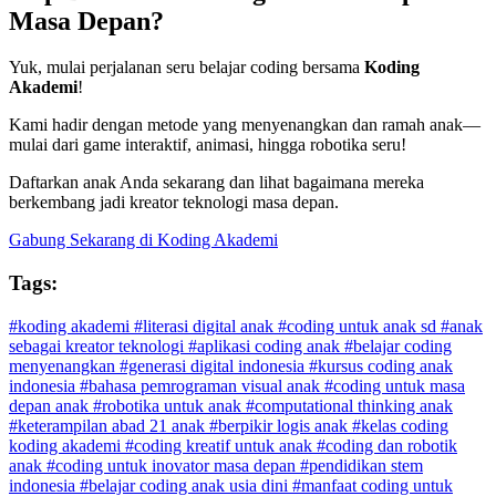
Masa Depan?
Yuk, mulai perjalanan seru belajar coding bersama
Koding
Akademi
!
Kami hadir dengan metode yang menyenangkan dan ramah anak—
mulai dari game interaktif, animasi, hingga robotika seru!
Daftarkan anak Anda sekarang dan lihat bagaimana mereka
berkembang jadi kreator teknologi masa depan.
Gabung Sekarang di Koding Akademi
Tags:
#koding akademi
#literasi digital anak
#coding untuk anak sd
#anak
sebagai kreator teknologi
#aplikasi coding anak
#belajar coding
menyenangkan
#generasi digital indonesia
#kursus coding anak
indonesia
#bahasa pemrograman visual anak
#coding untuk masa
depan anak
#robotika untuk anak
#computational thinking anak
#keterampilan abad 21 anak
#berpikir logis anak
#kelas coding
koding akademi
#coding kreatif untuk anak
#coding dan robotik
anak
#coding untuk inovator masa depan
#pendidikan stem
indonesia
#belajar coding anak usia dini
#manfaat coding untuk