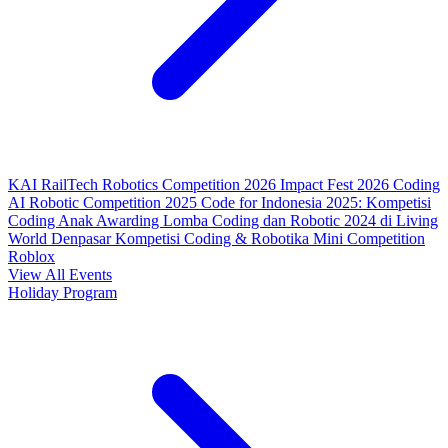
KAI RailTech Robotics Competition 2026
Impact Fest 2026
Coding
AI Robotic Competition 2025
Code for Indonesia 2025: Kompetisi
Coding Anak
Awarding Lomba Coding dan Robotic 2024 di Living
World Denpasar
Kompetisi Coding & Robotika
Mini Competition
Roblox
View All Events
Holiday Program