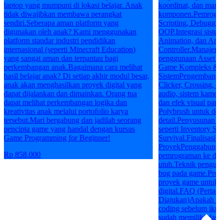
laptop yang mumpuni di lokasi belajar. Anak
koordinat, dan man
tidak diwajibkan membawa perangkat
komponen.Pemrogram
sendiri.Seberapa aman platform yang
Scripting, Debuggin
digunakan oleh anak? Kami menggunakan
OOP.Integrasi siste
platform standar industri pendidikan
Animation, dan An
internasional (seperti Minecraft Education)
Controller.Manajeme
yang sangat aman dan terpantau bagi
penggunaan Asset S
perkembangan anak.Bagaimana cara melihat
Game Kompleks & I
hasil belajar anak? Di setiap akhir modul besar,
SistemPengembanga
anak akan menghasilkan proyek digital yang
Clicker, Crossing, 
dapat dijalankan dan dimainkan. Orang tua
audio, sistem kamer
dapat melihat perkembangan logika dan
dan efek visual par
kreativitas anak melalui portofolio karya
Polybrush untuk de
tersebut.Mari bergabung dan jadilah seorang
detail.Penyusunan 
pencipta game yang handal dengan kursus
seperti Inventory S
Game Programming for Beginner!
Survival.Finalisasi 
ProyekPenggabungan
Rp 858.000
pemrograman ke da
utuh.Teknik penguji
bug pada game.Prose
proyek game untuk 
digital.FAQ (Perta
Diajukan)Apakah an
coding sebelum ikut
sudah memiliki das