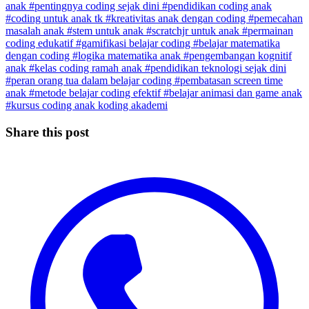
anak
#pentingnya coding sejak dini
#pendidikan coding anak
#coding untuk anak tk
#kreativitas anak dengan coding
#pemecahan
masalah anak
#stem untuk anak
#scratchjr untuk anak
#permainan
coding edukatif
#gamifikasi belajar coding
#belajar matematika
dengan coding
#logika matematika anak
#pengembangan kognitif
anak
#kelas coding ramah anak
#pendidikan teknologi sejak dini
#peran orang tua dalam belajar coding
#pembatasan screen time
anak
#metode belajar coding efektif
#belajar animasi dan game anak
#kursus coding anak koding akademi
Share this post