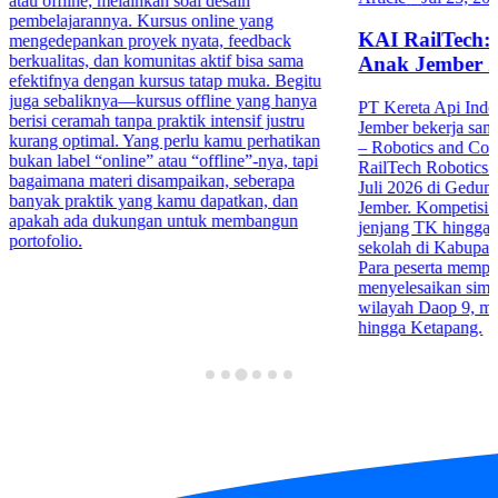
atau offline, melainkan soal desain
pembelajarannya. Kursus online yang
KAI RailTech:
mengedepankan proyek nyata, feedback
berkualitas, dan komunitas aktif bisa sama
Anak Jember 
efektifnya dengan kursus tatap muka. Begitu
juga sebaliknya—kursus offline yang hanya
PT Kereta Api Indo
berisi ceramah tanpa praktik intensif justru
Jember bekerja sa
kurang optimal. Yang perlu kamu perhatikan
– Robotics and Co
bukan label “online” atau “offline”-nya, tapi
RailTech Robotics 
bagaimana materi disampaikan, seberapa
Juli 2026 di Gedu
banyak praktik yang kamu dapatkan, dan
Jember. Kompetisi in
apakah ada dukungan untuk membangun
jenjang TK hingga 
portofolio.
sekolah di Kabupa
Para peserta mempr
menyelesaikan simula
wilayah Daop 9, mul
hingga Ketapang.