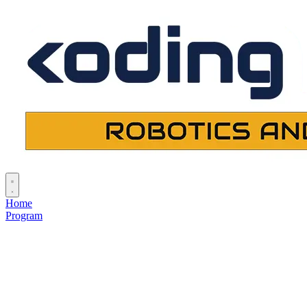
Home
Program