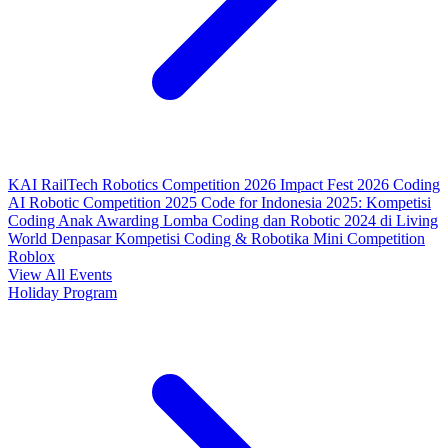
KAI RailTech Robotics Competition 2026
Impact Fest 2026
Coding
AI Robotic Competition 2025
Code for Indonesia 2025: Kompetisi
Coding Anak
Awarding Lomba Coding dan Robotic 2024 di Living
World Denpasar
Kompetisi Coding & Robotika
Mini Competition
Roblox
View All Events
Holiday Program