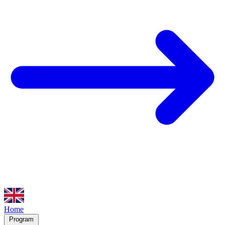
Home
Program