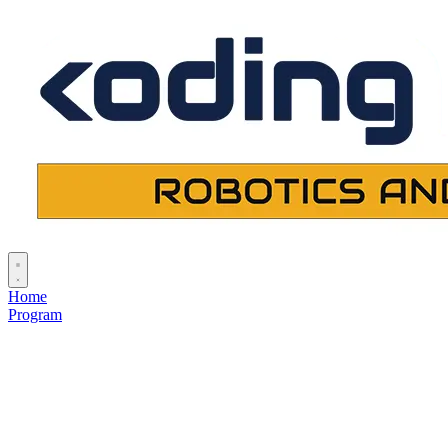
Home
Program