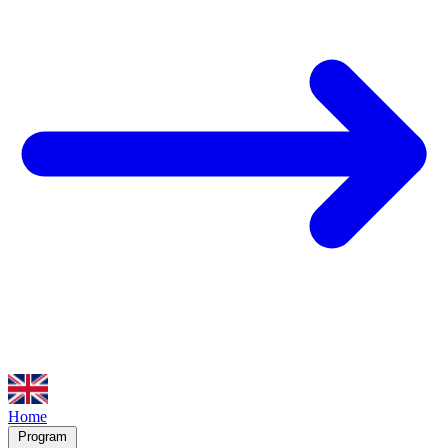
Home
Program