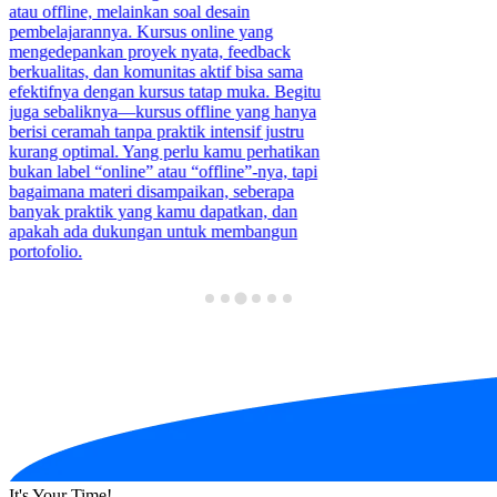
Article
•
Jul 25, 20
atau offline, melainkan soal desain
pembelajarannya. Kursus online yang
KAI RailTech:
mengedepankan proyek nyata, feedback
berkualitas, dan komunitas aktif bisa sama
Anak Jember 
efektifnya dengan kursus tatap muka. Begitu
juga sebaliknya—kursus offline yang hanya
PT Kereta Api Indo
berisi ceramah tanpa praktik intensif justru
Jember bekerja sa
kurang optimal. Yang perlu kamu perhatikan
– Robotics and Co
bukan label “online” atau “offline”-nya, tapi
RailTech Robotics 
bagaimana materi disampaikan, seberapa
Juli 2026 di Gedu
banyak praktik yang kamu dapatkan, dan
Jember. Kompetisi in
apakah ada dukungan untuk membangun
jenjang TK hingga 
portofolio.
sekolah di Kabupa
Para peserta mempr
menyelesaikan simula
wilayah Daop 9, mul
hingga Ketapang.