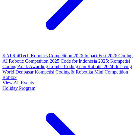
KAI RailTech Robotics Competition 2026
Impact Fest 2026
Coding
AI Robotic Competition 2025
Code for Indonesia 2025: Kompetisi
Coding Anak
Awarding Lomba Coding dan Robotic 2024 di Living
World Denpasar
Kompetisi Coding & Robotika
Mini Competition
Roblox
View All Events
Holiday Program