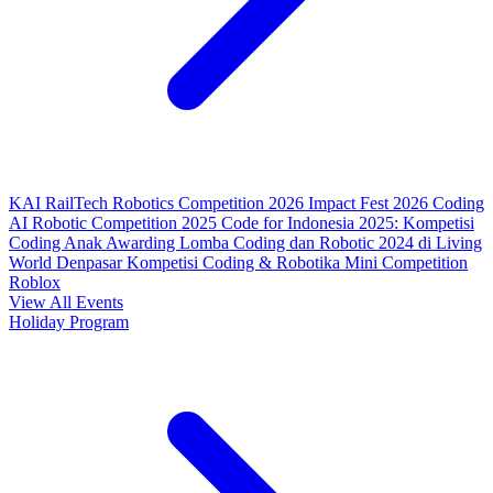
KAI RailTech Robotics Competition 2026
Impact Fest 2026
Coding
AI Robotic Competition 2025
Code for Indonesia 2025: Kompetisi
Coding Anak
Awarding Lomba Coding dan Robotic 2024 di Living
World Denpasar
Kompetisi Coding & Robotika
Mini Competition
Roblox
View All Events
Holiday Program