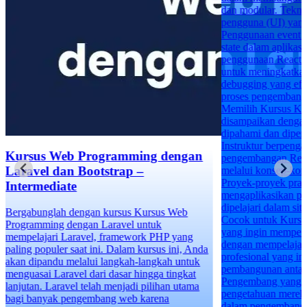
dan modular. Tekn
pengguna (UI) yang
Penggunaan event 
state dalam aplika
penggunaan React 
untuk meningkatkan 
debugging yang efe
proses pengembanga
Memilih Kursus Kam
disampaikan denga
dipahami dan diperk
Instruktur berpeng
Kursus Web Programming dengan
pengembangan Rea
Laravel dan Bootstrap –
melalui konsep-kons
Proyek-proyek prak
Intermediate
mengaplikasikan pe
dipelajari dalam sit
Bergabunglah dengan kursus Kursus Web
Cocok untuk Kursu
Programming dengan Laravel untuk
yang ingin memperl
mempelajari Laravel, framework PHP yang
dengan mempelajari
paling populer saat ini. Dalam kursus ini, Anda
profesional yang i
akan dipandu melalui langkah-langkah untuk
pembangunan anta
menguasai Laravel dari dasar hingga tingkat
Pengembang yang i
lanjutan. Laravel telah menjadi pilihan utama
pengetahuan mereka 
bagi banyak pengembang web karena
dalam pengembang