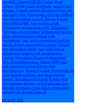
interaktif. Operasi CRUD (Create, Read,
Update, Delete) untuk pengguna, posting, dan
pesanan. Unggah gambar dan pengelolaan sesi
serta pesan kilat. Pengiriman email dari aplikasi
web menggunakan Laravel. Peserta Kursus:
Siswa SMA/SMK yang tertarik untuk
mempelajari pemrograman web. Mahasiswa
yang ingin meningkatkan keterampilan mereka
dalam pengembangan aplikasi web.
Programmer yang ingin memperluas keahlian
mereka dengan mempelajari Laravel. Pekerja
atau masyarakat umum yang ingin belajar
membangun aplikasi web menggunakan
Laravel. Persyaratan Kursus Pemrograman
Web: Pengetahuan dasar tentang PHP (atau
telah mengikuti kursus Kursus Web
Programming). Jangan lewatkan kesempatan ini
untuk meraih keahlian yang dicari banyak
industri. Bergabunglah dengan Kursus Web
Programming dengan Laravel sekarang dan
mulailah perjalanan Anda dalam membangun
aplikasi web dengan Laravel!
Rp 4.647.500