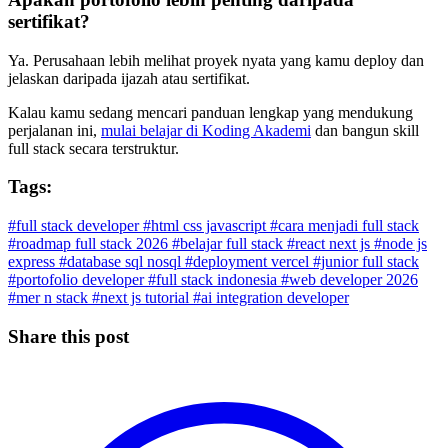
sertifikat?
Ya. Perusahaan lebih melihat proyek nyata yang kamu deploy dan
jelaskan daripada ijazah atau sertifikat.
Kalau kamu sedang mencari panduan lengkap yang mendukung
perjalanan ini,
mulai belajar di Koding Akademi
dan bangun skill
full stack secara terstruktur.
Tags:
#full stack developer
#html css javascript
#cara menjadi full stack
#roadmap full stack 2026
#belajar full stack
#react next js
#node js
express
#database sql nosql
#deployment vercel
#junior full stack
#portofolio developer
#full stack indonesia
#web developer 2026
#mer n stack
#next js tutorial
#ai integration developer
Share this post