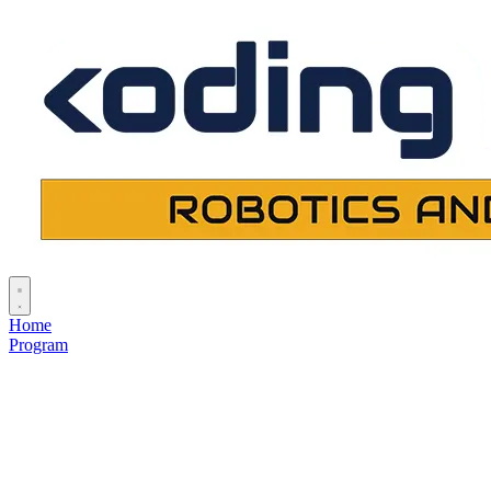
Home
Program