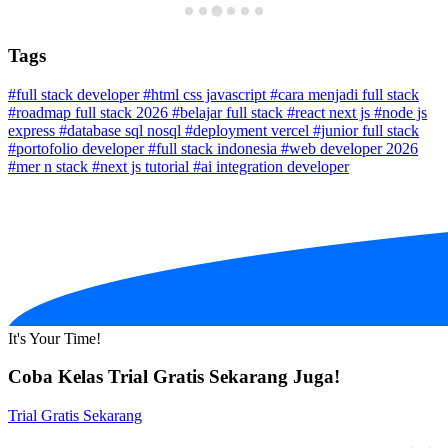
Tags
#full stack developer
#html css javascript
#cara menjadi full stack
#roadmap full stack 2026
#belajar full stack
#react next js
#node js
express
#database sql nosql
#deployment vercel
#junior full stack
#portofolio developer
#full stack indonesia
#web developer 2026
#mer n stack
#next js tutorial
#ai integration developer
It's Your Time!
Coba Kelas Trial Gratis Sekarang Juga!
Trial Gratis Sekarang