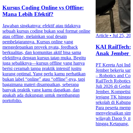
Kursus Coding Online vs Offline:
Mana Lebih Efektif?
Jawaban singkatnya: efektif atau tidaknya
sebuah kursus coding bukan soal format online
Article
•
Jul 25, 20
atau offline, melainkan soal desain
pembelajarannya. Kursus online yang
KAI RailTech:
mengedepankan proyek nyata, feedback
berkualitas, dan komunitas aktif bisa sama
Anak Jember 
efektifnya dengan kursus tatap muka. Begitu
juga sebaliknya—kursus offline yang hanya
PT Kereta Api Indo
berisi ceramah tanpa praktik intensif justru
Jember bekerja sa
kurang optimal. Yang perlu kamu perhatikan
– Robotics and Co
bukan label “online” atau “offline”-nya, tapi
RailTech Robotics 
bagaimana materi disampaikan, seberapa
Juli 2026 di Gedu
banyak praktik yang kamu dapatkan, dan
Jember. Kompetisi in
apakah ada dukungan untuk membangun
jenjang TK hingga 
portofolio.
sekolah di Kabupa
Para peserta mempr
menyelesaikan simula
wilayah Daop 9, mul
hingga Ketapang.