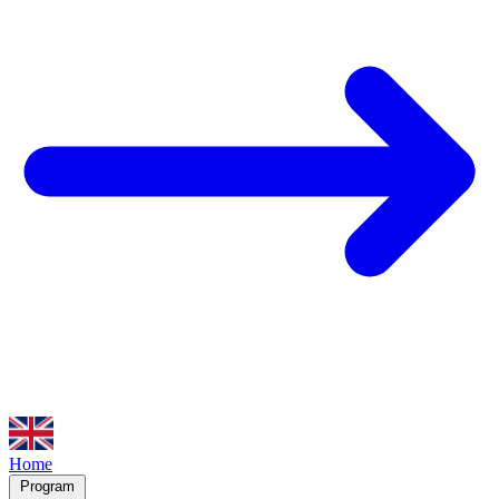
Home
Program