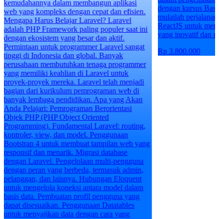
kemudahannya dalam membangun aplikasi
dengan kursus Bas
web yang kompleks dengan cepat dan efisien.
mulailah perjalana
Mengapa Harus Belajar Laravel? Laravel
ReactJS untuk me
adalah PHP Framework paling populer saat ini
yang inovatif dan r
dengan ekosistem yang besar dan aktif.
Permintaan untuk programmer Laravel sangat
Rp 3.800.000
tinggi di Indonesia dan global. Banyak
perusahaan membutuhkan tenaga programmer
yang memiliki keahlian di Laravel untuk
proyek-proyek mereka. Laravel telah menjadi
bagian dari kurikulum pemrograman web di
banyak lembaga pendidikan. Apa yang Akan
Anda Pelajari: Pemrograman Berorientasi
Objek PHP (PHP Object Oriented
Programming). Fundamental Laravel: routing,
kontroler, view, dan model. Penggunaan
Bootstrap 4 untuk membuat tampilan web yang
responsif dan menarik. Migrasi database
dengan Laravel. Pengelolaan multi-pengguna
dengan peran yang berbeda, termasuk admin,
pelanggan, dan lainnya. Hubungan Eloquent
untuk mengelola koneksi antara model dalam
basis data. Pembuatan profil pengguna yang
dapat disesuaikan. Penggunaan Datatables
untuk menyajikan data dengan cara yang