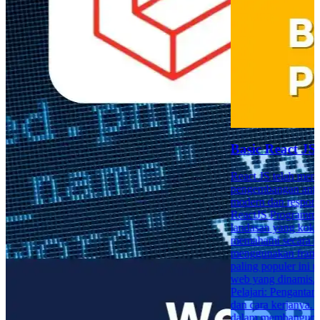
Basic React J
React JS telah menj
pengembangan anta
modern dan respons
ReactJS Programmi
landasan yang koko
memahami secara 
menggunakan frame
paling populer ini
web yang dinamis.
Pelajari: Pengantar
dan cara kerjanya.
dalam membangun 