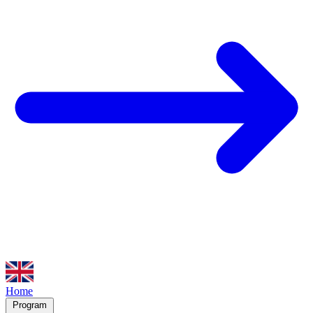
Home
Program