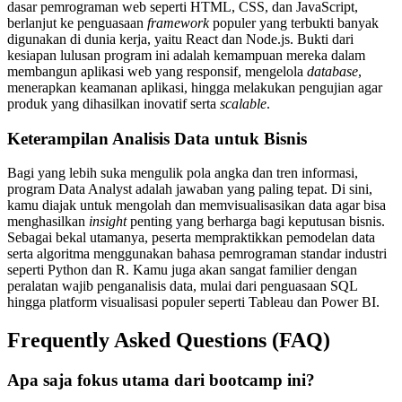
dasar pemrograman web seperti HTML, CSS, dan JavaScript,
berlanjut ke penguasaan
framework
populer yang terbukti banyak
digunakan di dunia kerja, yaitu React dan Node.js. Bukti dari
kesiapan lulusan program ini adalah kemampuan mereka dalam
membangun aplikasi web yang responsif, mengelola
database
,
menerapkan keamanan aplikasi, hingga melakukan pengujian agar
produk yang dihasilkan inovatif serta
scalable
.
Keterampilan Analisis Data untuk Bisnis
Bagi yang lebih suka mengulik pola angka dan tren informasi,
program Data Analyst adalah jawaban yang paling tepat. Di sini,
kamu diajak untuk mengolah dan memvisualisasikan data agar bisa
menghasilkan
insight
penting yang berharga bagi keputusan bisnis.
Sebagai bekal utamanya, peserta mempraktikkan pemodelan data
serta algoritma menggunakan bahasa pemrograman standar industri
seperti Python dan R. Kamu juga akan sangat familier dengan
peralatan wajib penganalisis data, mulai dari penguasaan SQL
hingga platform visualisasi populer seperti Tableau dan Power BI.
Frequently Asked Questions (FAQ)
Apa saja fokus utama dari bootcamp ini?