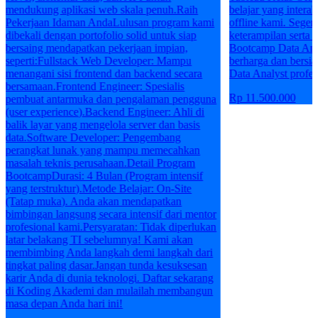
enuh.Raih
belajar yang interaktif dan langsung di kelas
program kami
offline kami. Segera daftar dan tingkatkan
untuk siap
keterampilan serta karirmu dengan mengikuti
 impian,
Bootcamp Data Analyst. Dapatkan pengalaman
r: Mampu
berharga dan bersiaplah untuk berkarir sebagai
kend secara
Data Analyst profesional!
esialis
Rp 11.500.000
aman pengguna
er: Ahli di
r dan basis
embang
emecahkan
l Program
am intensif
: On-Site
patkan
if dari mentor
dak diperlukan
Kami akan
langkah dari
a kesuksesan
aftar sekarang
ah membangun