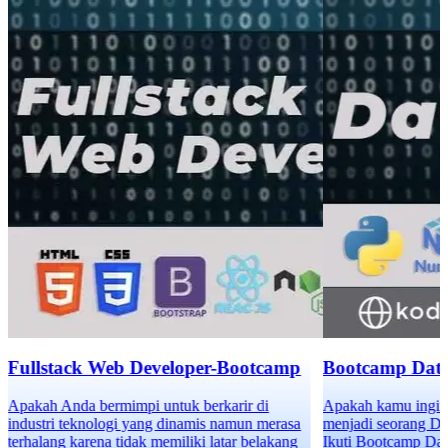
r-Bootcamp
Bootcamp Data Analyst
karir di
Apakah kamu ingin meng-upgrade karirmu dan
 namun merasa
menjadi seorang Data Analyst profesional?
atar belakang
Ikuti Bootcamp Data Analyst, program intensif