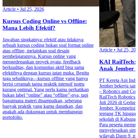
Article
•
Jul 25, 2026
Kursus Coding Online vs Offline:
Mana Lebih Efektif?
Jawaban singkatnya: efektif atau tidaknya
sebuah kursus coding bukan soal format online
Article
•
Jul 25, 20
atau offline, melainkan soal desain
pembelajarannya. Kursus online yang
KAI RailTech:
mengedepankan proyek nyata, feedback
berkualitas, dan komunitas aktif bisa sama
Anak Jember 
efektifnya dengan kursus tatap muka. Begitu
juga sebaliknya—kursus offline yang hanya
PT Kereta Api Indo
berisi ceramah tanpa praktik intensif justru
Jember bekerja sa
kurang optimal. Yang perlu kamu perhatikan
– Robotics and Co
bukan label “online” atau “offline”-nya, tapi
RailTech Robotics 
bagaimana materi disampaikan, seberapa
Juli 2026 di Gedu
banyak praktik yang kamu dapatkan, dan
Jember. Kompetisi in
apakah ada dukungan untuk membangun
jenjang TK hingga 
portofolio.
sekolah di Kabupa
Para peserta mempr
menyelesaikan simula
wilayah Daop 9, mul