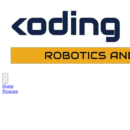
Home
Program