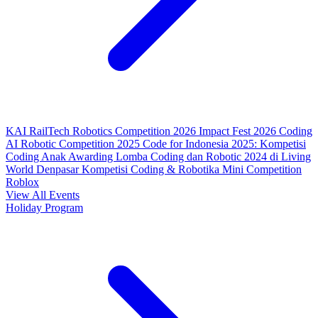
KAI RailTech Robotics Competition 2026
Impact Fest 2026
Coding
AI Robotic Competition 2025
Code for Indonesia 2025: Kompetisi
Coding Anak
Awarding Lomba Coding dan Robotic 2024 di Living
World Denpasar
Kompetisi Coding & Robotika
Mini Competition
Roblox
View All Events
Holiday Program