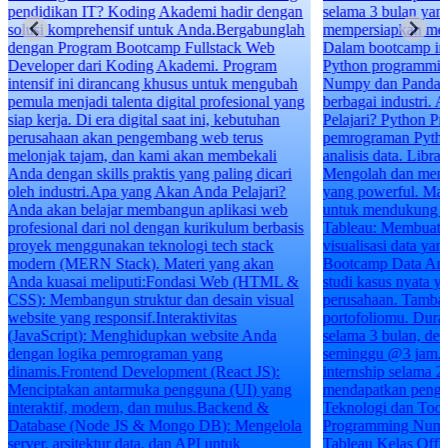
 hadir dengan
selama 3 bulan yang dirancang khusus untuk
.Bergabunglah
mempersiapkan menghadapi dunia kerja.
stack Web
Dalam bootcamp ini, kamu akan belajar Basic
. Program
Python programming, serta menguasai library
ntuk mengubah
Numpy dan Pandas yang sangat dibutuhkan di
rofesional yang
berbagai industri. Apa yang Akan Kamu
, kebutuhan
Pelajari? Python Programming: Dasar-dasar
b terus
pemrograman Python yang esensial untuk
membekali
analisis data. Library Numpy dan Pandas:
aling dicari
Mengolah dan menganalisis data dengan library
a Pelajari?
yang powerful. Matplotlib: Visualisasi data
plikasi web
untuk mendukung pengambilan keputusan.
kulum berbasis
Tableau: Membuat dashboard interaktif dan
ech stack
visualisasi data yang menarik. Keuntungan
ang akan
Bootcamp Data Analyst Studi Kasus: Pecahkan
 Web (HTML &
studi kasus nyata yang sering ditemui di
esain visual
perusahaan. Tambahkan kasus terbaik ke dalam
itas
portofoliomu. Durasi: Bootcamp berlangsung
site Anda
selama 3 bulan, dengan pertemuan 3 kali
g
seminggu @3 jam. Internship: Kesempatan
React JS):
internship selama 2-3 bulan (opsional) untuk
a (UI) yang
mendapatkan pengalaman kerja langsung.
ackend &
Teknologi dan Tools yang Digunakan Python
): Mengelola
Programming Numpy, Pandas, dan Matplotlib
ntuk
Tableau Kelas Offline Nikmati pengalaman