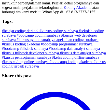
instruktur berpengalaman kami. Pelajari detail programnya dan
segera mulai perjalanan teknologimu di
Koding Akademi
, atau
hubungi tim kami melalui WhatsApp di +62 813-3737-3155!
Tags:
#belajar coding dari nol
#kursus coding surabaya
#sekolah coding
surabaya
#bootcamp coding surabaya
#kursus web developer
surabaya
#kursus python surabaya
#pelatihan coding surabaya
#kursus koding akademi
#bootcamp programmer surabaya
#bootcamp fullstack surabaya
#bootcamp data analyst surabaya
#kursus fullstack developer surabaya
#kursus data analyst surabaya
#kursus pemrograman surabaya
#kelas coding offline surabaya
#kelas coding online surabaya
#bootcamp koding akademi
#kursus
coding terbaik surabaya
Share this post