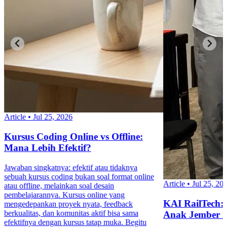
Article
•
Jul 25, 2026
Kursus Coding Online vs Offline:
Mana Lebih Efektif?
Jawaban singkatnya: efektif atau tidaknya
sebuah kursus coding bukan soal format online
Article
•
Jul 25, 20
atau offline, melainkan soal desain
pembelajarannya. Kursus online yang
KAI RailTech:
mengedepankan proyek nyata, feedback
berkualitas, dan komunitas aktif bisa sama
Anak Jember 
efektifnya dengan kursus tatap muka. Begitu