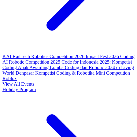
KAI RailTech Robotics Competition 2026
Impact Fest 2026
Coding
AI Robotic Competition 2025
Code for Indonesia 2025: Kompetisi
Coding Anak
Awarding Lomba Coding dan Robotic 2024 di Living
World Denpasar
Kompetisi Coding & Robotika
Mini Competition
Roblox
View All Events
Holiday Program