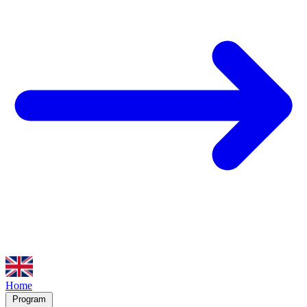
Home
Program