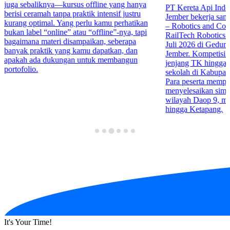
juga sebaliknya—kursus offline yang hanya
PT Kereta Api Indo
berisi ceramah tanpa praktik intensif justru
Jember bekerja sa
kurang optimal. Yang perlu kamu perhatikan
– Robotics and Co
bukan label “online” atau “offline”-nya, tapi
RailTech Robotics 
bagaimana materi disampaikan, seberapa
Juli 2026 di Gedu
banyak praktik yang kamu dapatkan, dan
Jember. Kompetisi in
apakah ada dukungan untuk membangun
jenjang TK hingga 
portofolio.
sekolah di Kabupa
Para peserta mempr
menyelesaikan simula
wilayah Daop 9, mul
hingga Ketapang.
It's Your Time!