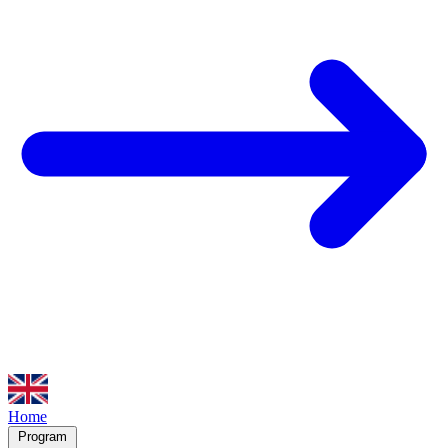
Home
Program