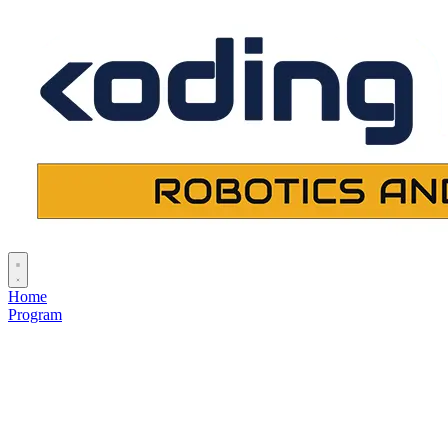
Home
Program