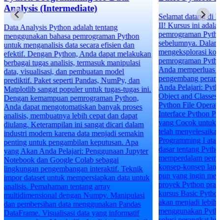
Analysis (Intermediate)
Selamat datang di 
II! Kursus ini adala
Data Analysis Python adalah tentang
pemrograman Python
menggunakan bahasa pemrograman Python
sebelumnya. Dalam 
untuk menganalisis data secara efisien dan
mengeksplorasi kon
efektif. Dengan Python, Anda dapat melakukan
pemrograman Pyth
berbagai tugas analisis, termasuk manipulasi
Anda memperluas 
data, visualisasi, dan pembuatan model
pengembang perang
prediktif. Paket seperti Pandas, NumPy, dan
Anda Pelajari: Pyt
Matplotlib sangat populer untuk tugas-tugas ini.
Object and Classes
Dengan kemampuan pemrograman Python,
Python File Operat
Anda dapat mengotomatiskan banyak proses
Interface Python Pr
analisis, membuatnya lebih cepat dan dapat
yang Cocok untuk K
diulang. Keterampilan ini sangat dicari dalam
telah menyelesaika
industri modern karena data menjadi semakin
Programming I atau
penting untuk pengambilan keputusan. Apa
dasar tentang Pyth
yang Akan Anda Pelajari: Penggunaan Jupyter
memperdalam pema
Notebook dan Google Colab sebagai
konsep-konsep lanj
lingkungan pengembangan interaktif. Teknik
pun yang ingin me
impor dataset untuk mempersiapkan data untuk
proyek Python prak
analisis. Pemahaman tentang array
kursus Basic Pytho
multidimensional dengan Numpy. Manipulasi
akan menjadi lebih 
dan pembersihan data menggunakan Pandas
menggunakan Pyth
DataFrame. Visualisasi data yang informatif
solusi perangkat lu