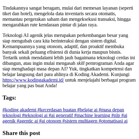
Tindakannya sangat beragam, mulai dari memesan layanan (seperti
tiket dan hotel), mengelola data inventaris secara otomatis,
memantau pergerakan saham dan mengeksekusi transaksi, hingga
mengarahkan rute kendaraan pintar di jalan raya.
Teknologi AI agenik jelas merupakan perkembangan besar yang
siap mengubah cara kita berinteraksi dengan sistem digital.
Kemampuannya yang otonom, adaptif, dan proaktif membuka
banyak sekali peluang efisiensi di dunia kerja maupun bisnis.
Tertarik untuk mendalami lebih jauh bagaimana teknologi cerdas ini
dibangun, atau ingin mulai mengasah
skill
pemrograman Anda agar
siap menghadapi masa depan AI? Yuk, tingkatkan kompetensi dan
belajar langsung dari para ahlinya di Koding Akademi. Kunjungi
https://www.kodingakademi.id/
untuk menjelajahi berbagai program
belajar yang pas buat Anda!
Tags:
#koding akademi
#kecerdasan buatan
#belajar ai
#masa depan
teknologi
#teknologi ai
#ai generatif
#machine learning
#nlp
#ai
agenik
#agentic ai
#ai otonom
#sistem multiagen
#otomatisasi ai
Share this post