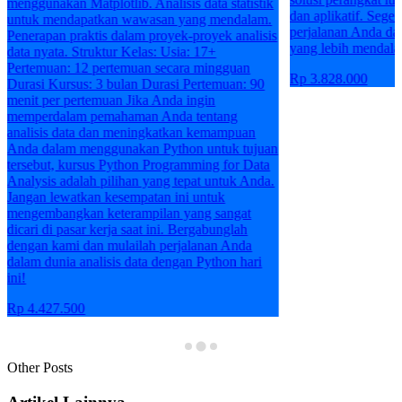
menggunakan Matplotlib. Analisis data statistik
dan aplikatif. Seger
untuk mendapatkan wawasan yang mendalam.
perjalanan Anda d
Penerapan praktis dalam proyek-proyek analisis
yang lebih mendal
data nyata. Struktur Kelas: Usia: 17+
Pertemuan: 12 pertemuan secara mingguan
Rp 3.828.000
Durasi Kursus: 3 bulan Durasi Pertemuan: 90
menit per pertemuan Jika Anda ingin
memperdalam pemahaman Anda tentang
analisis data dan meningkatkan kemampuan
Anda dalam menggunakan Python untuk tujuan
tersebut, kursus Python Programming for Data
Analysis adalah pilihan yang tepat untuk Anda.
Jangan lewatkan kesempatan ini untuk
mengembangkan keterampilan yang sangat
dicari di pasar kerja saat ini. Bergabunglah
dengan kami dan mulailah perjalanan Anda
dalam dunia analisis data dengan Python hari
ini!
Rp 4.427.500
Other Posts