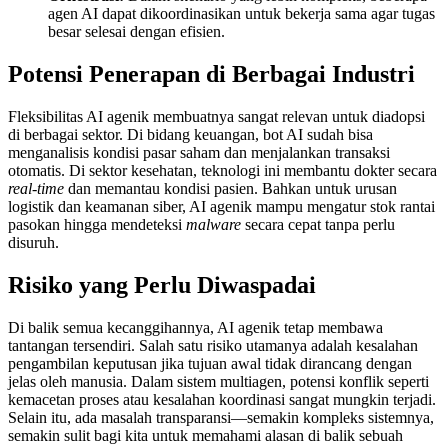
agen AI dapat dikoordinasikan untuk bekerja sama agar tugas
besar selesai dengan efisien.
Potensi Penerapan di Berbagai Industri
Fleksibilitas AI agenik membuatnya sangat relevan untuk diadopsi
di berbagai sektor. Di bidang keuangan, bot AI sudah bisa
menganalisis kondisi pasar saham dan menjalankan transaksi
otomatis. Di sektor kesehatan, teknologi ini membantu dokter secara
real-time
dan memantau kondisi pasien. Bahkan untuk urusan
logistik dan keamanan siber, AI agenik mampu mengatur stok rantai
pasokan hingga mendeteksi
malware
secara cepat tanpa perlu
disuruh.
Risiko yang Perlu Diwaspadai
Di balik semua kecanggihannya, AI agenik tetap membawa
tantangan tersendiri. Salah satu risiko utamanya adalah kesalahan
pengambilan keputusan jika tujuan awal tidak dirancang dengan
jelas oleh manusia. Dalam sistem multiagen, potensi konflik seperti
kemacetan proses atau kesalahan koordinasi sangat mungkin terjadi.
Selain itu, ada masalah transparansi—semakin kompleks sistemnya,
semakin sulit bagi kita untuk memahami alasan di balik sebuah