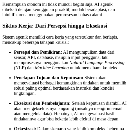
Kemampuan otonom ini tidak muncul begitu saja. AI agenik
dibekali dengan keunggulan proaktif, mudah beradaptasi, dan
intuitif karena menggunakan pemrosesan bahasa alami.
Siklus Kerja: Dari Persepsi hingga Eksekusi
Sistem agenik memiliki cara kerja yang terstruktur dan berlapis,
mencakup beberapa tahapan krusial:
Persepsi dan Pemikiran:
AI mengumpulkan data dari
sensor, API, database, maupun input pengguna, lalu
memprosesnya menggunakan
Natural Language Processing
(NLP) dan
Machine Learning
untuk memahami konteks.
Penetapan Tujuan dan Keputusan:
Sistem akan
mengevaluasi berbagai kemungkinan tindakan untuk memilih
solusi paling optimal berdasarkan instruksi dan kondisi
lingkungan.
Eksekusi dan Pembelajaran:
Setelah keputusan diambil, AI
akan mengeksekusinya langsung (misalnya mengirim email
atau mengelola data). Hebatnya, AI mengevaluasi hasil
tindakannya agar bisa bekerja lebih efektif di masa depan.
Orkestrasi:
Dalam skenario yang lebih kompleks, beberapa