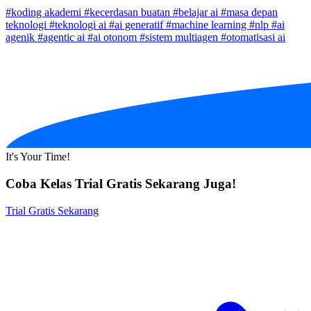
#koding akademi
#kecerdasan buatan
#belajar ai
#masa depan
teknologi
#teknologi ai
#ai generatif
#machine learning
#nlp
#ai
agenik
#agentic ai
#ai otonom
#sistem multiagen
#otomatisasi ai
It's Your Time!
Coba Kelas Trial Gratis Sekarang Juga!
Trial Gratis Sekarang