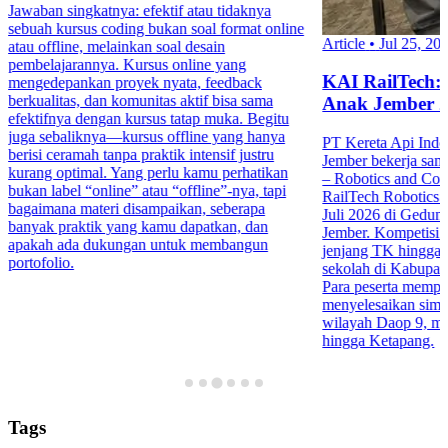
Jawaban singkatnya: efektif atau tidaknya
sebuah kursus coding bukan soal format online
Article
•
Jul 25, 20
atau offline, melainkan soal desain
pembelajarannya. Kursus online yang
KAI RailTech:
mengedepankan proyek nyata, feedback
berkualitas, dan komunitas aktif bisa sama
Anak Jember 
efektifnya dengan kursus tatap muka. Begitu
juga sebaliknya—kursus offline yang hanya
PT Kereta Api Indo
berisi ceramah tanpa praktik intensif justru
Jember bekerja sa
kurang optimal. Yang perlu kamu perhatikan
– Robotics and Co
bukan label “online” atau “offline”-nya, tapi
RailTech Robotics 
bagaimana materi disampaikan, seberapa
Juli 2026 di Gedu
banyak praktik yang kamu dapatkan, dan
Jember. Kompetisi in
apakah ada dukungan untuk membangun
jenjang TK hingga 
portofolio.
sekolah di Kabupa
Para peserta mempr
menyelesaikan simula
wilayah Daop 9, mul
hingga Ketapang.
Tags