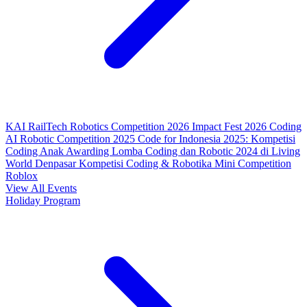
KAI RailTech Robotics Competition 2026
Impact Fest 2026
Coding
AI Robotic Competition 2025
Code for Indonesia 2025: Kompetisi
Coding Anak
Awarding Lomba Coding dan Robotic 2024 di Living
World Denpasar
Kompetisi Coding & Robotika
Mini Competition
Roblox
View All Events
Holiday Program