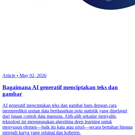
Article
•
May 02, 2026
Bagaimana AI generatif menciptakan teks dan
gambar
AI generatif menciptakan teks dan gambar baru dengan cara
memprediksi urutan data berdasarkan pola statistik yang dipelajari
dari jutaan contoh data manusia. Alih-alih sekadar menyalin,
teknologi ini menggunakan algoritma deep learning untuk
menyusun elemen—baik itu kata atau pixel—secara bertahap hingga
menjadi karya yang orisinal dan koheren.