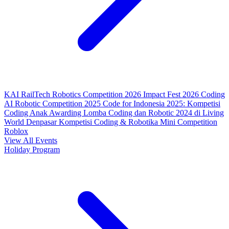
KAI RailTech Robotics Competition 2026
Impact Fest 2026
Coding
AI Robotic Competition 2025
Code for Indonesia 2025: Kompetisi
Coding Anak
Awarding Lomba Coding dan Robotic 2024 di Living
World Denpasar
Kompetisi Coding & Robotika
Mini Competition
Roblox
View All Events
Holiday Program