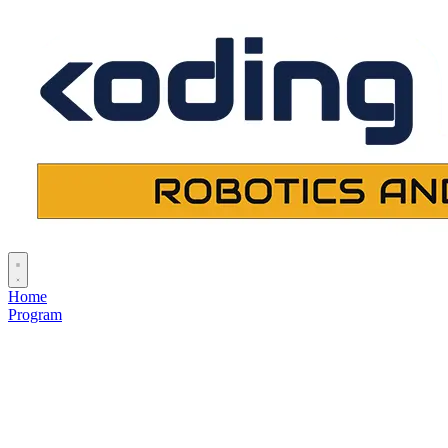
Home
Program