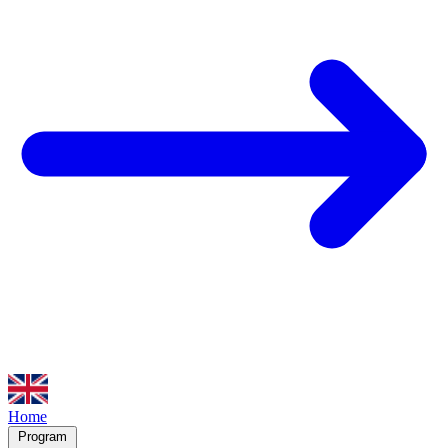
Home
Program