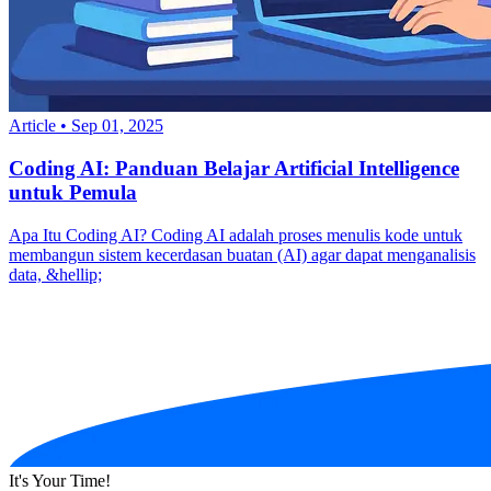
Article
•
Sep 01, 2025
Coding AI: Panduan Belajar Artificial Intelligence
untuk Pemula
Apa Itu Coding AI? Coding AI adalah proses menulis kode untuk
membangun sistem kecerdasan buatan (AI) agar dapat menganalisis
data, &hellip;
It's Your Time!