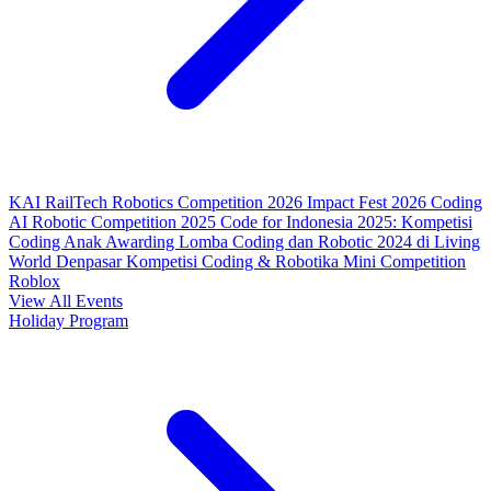
KAI RailTech Robotics Competition 2026
Impact Fest 2026
Coding
AI Robotic Competition 2025
Code for Indonesia 2025: Kompetisi
Coding Anak
Awarding Lomba Coding dan Robotic 2024 di Living
World Denpasar
Kompetisi Coding & Robotika
Mini Competition
Roblox
View All Events
Holiday Program