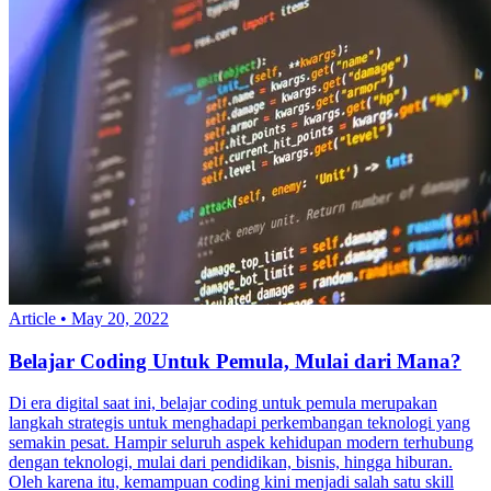
Article
•
May 20, 2022
Belajar Coding Untuk Pemula, Mulai dari Mana?
Di era digital saat ini, belajar coding untuk pemula merupakan
langkah strategis untuk menghadapi perkembangan teknologi yang
semakin pesat. Hampir seluruh aspek kehidupan modern terhubung
dengan teknologi, mulai dari pendidikan, bisnis, hingga hiburan.
Oleh karena itu, kemampuan coding kini menjadi salah satu skill