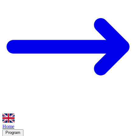
Home
Program