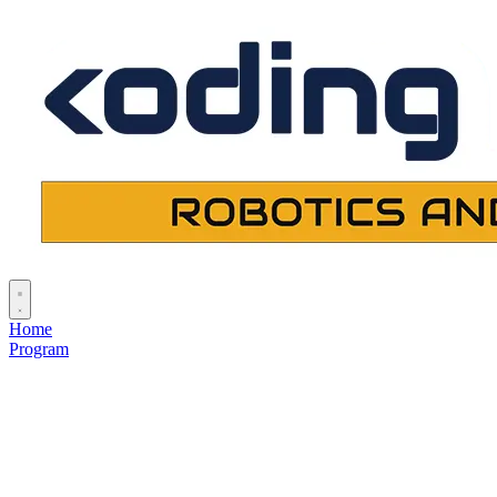
Home
Program