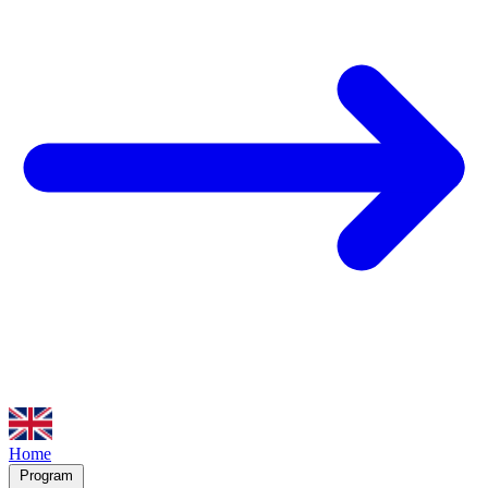
Home
Program