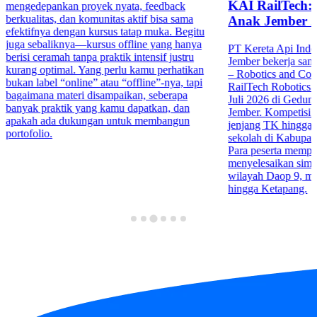
KAI RailTech:
mengedepankan proyek nyata, feedback
berkualitas, dan komunitas aktif bisa sama
Anak Jember 
efektifnya dengan kursus tatap muka. Begitu
juga sebaliknya—kursus offline yang hanya
PT Kereta Api Indo
berisi ceramah tanpa praktik intensif justru
Jember bekerja sa
kurang optimal. Yang perlu kamu perhatikan
– Robotics and Co
bukan label “online” atau “offline”-nya, tapi
RailTech Robotics 
bagaimana materi disampaikan, seberapa
Juli 2026 di Gedu
banyak praktik yang kamu dapatkan, dan
Jember. Kompetisi in
apakah ada dukungan untuk membangun
jenjang TK hingga 
portofolio.
sekolah di Kabupa
Para peserta mempr
menyelesaikan simula
wilayah Daop 9, mul
hingga Ketapang.