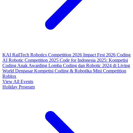
KAI RailTech Robotics Competition 2026
Impact Fest 2026
Coding
AI Robotic Competition 2025
Code for Indonesia 2025: Kompetisi
Coding Anak
Awarding Lomba Coding dan Robotic 2024 di Living
World Denpasar
Kompetisi Coding & Robotika
Mini Competition
Roblox
View All Events
Holiday Program