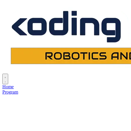
Home
Program