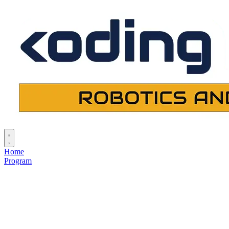
Home
Program