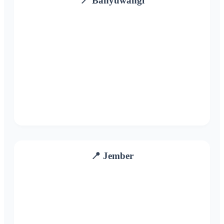
📍 Banyuwangi
📍 Jember