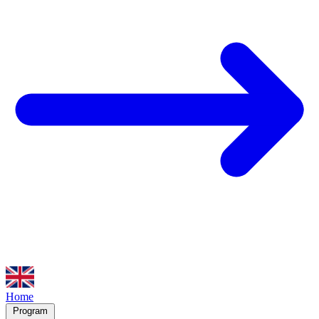
Home
Program