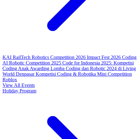
KAI RailTech Robotics Competition 2026
Impact Fest 2026
Coding
AI Robotic Competition 2025
Code for Indonesia 2025: Kompetisi
Coding Anak
Awarding Lomba Coding dan Robotic 2024 di Living
World Denpasar
Kompetisi Coding & Robotika
Mini Competition
Roblox
View All Events
Holiday Program