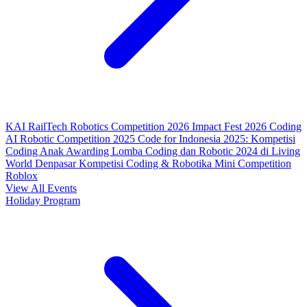
KAI RailTech Robotics Competition 2026
Impact Fest 2026
Coding
AI Robotic Competition 2025
Code for Indonesia 2025: Kompetisi
Coding Anak
Awarding Lomba Coding dan Robotic 2024 di Living
World Denpasar
Kompetisi Coding & Robotika
Mini Competition
Roblox
View All Events
Holiday Program