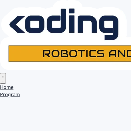
Home
Program