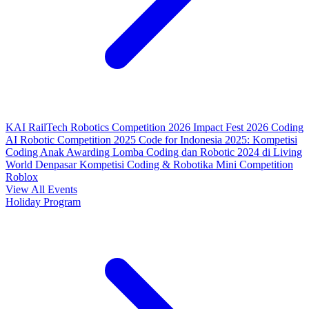
KAI RailTech Robotics Competition 2026
Impact Fest 2026
Coding
AI Robotic Competition 2025
Code for Indonesia 2025: Kompetisi
Coding Anak
Awarding Lomba Coding dan Robotic 2024 di Living
World Denpasar
Kompetisi Coding & Robotika
Mini Competition
Roblox
View All Events
Holiday Program