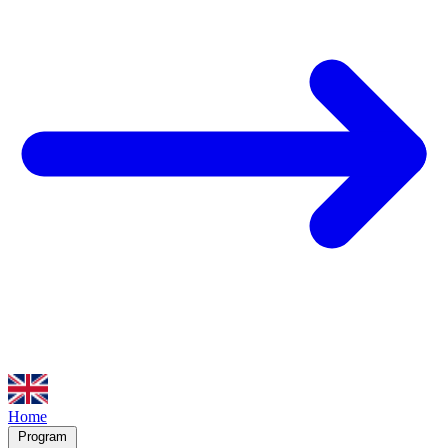
Home
Program