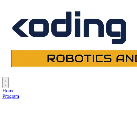
Home
Program