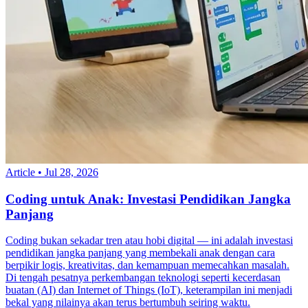
Article
•
Jul 28, 2026
Coding untuk Anak: Investasi Pendidikan Jangka
Panjang
Coding bukan sekadar tren atau hobi digital — ini adalah investasi
pendidikan jangka panjang yang membekali anak dengan cara
berpikir logis, kreativitas, dan kemampuan memecahkan masalah.
Di tengah pesatnya perkembangan teknologi seperti kecerdasan
buatan (AI) dan Internet of Things (IoT), keterampilan ini menjadi
bekal yang nilainya akan terus bertumbuh seiring waktu.