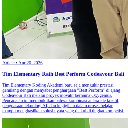
Article
•
Apr 20, 2026
Tim Elementary Raih Best Perform Codeavour Bali
Tim Elementary Koding Akademi baru saja mengukir prestasi
gemilang dengan menyabet penghargaan "Best Perform" di ajang
Codeavour Bali melalui proyek inovatif bernama Oxygenius.
Pencapaian ini membuktikan bahwa kombinasi antara ide kreatif,
penguasaan teknologi AI, dan kegigihan dalam proses belajar
mampu menghasilkan solusi nyata yang diakui di tingkat kompetisi.