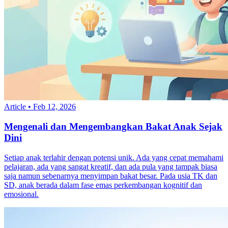
Article
•
Feb 12, 2026
Mengenali dan Mengembangkan Bakat Anak Sejak
Dini
Setiap anak terlahir dengan potensi unik. Ada yang cepat memahami
pelajaran, ada yang sangat kreatif, dan ada pula yang tampak biasa
saja namun sebenarnya menyimpan bakat besar. Pada usia TK dan
SD, anak berada dalam fase emas perkembangan kognitif dan
emosional.