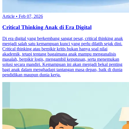
Article
•
Feb 07, 2026
Critical Thinking Anak di Era Digital
Di era digital yang berkembang sangat pesat, critical thinking anak
menjadi salah satu kemampuan kunci yang perlu dilatih sejak dini.
Critical thinking atau berpikir kritis bukan hanya soal nilai
akademik, tetapi tentang bagaimana anak mampu menganalisis
masalah, berpikir logis, mengambil keputusan, serta menemukan
solusi secara mandiri. Kemampuan ini akan menjadi bekal penting
bagi anak dalam menghadapi tantangan masa depan, baik di dunia
pendidikan maupun dunia kerja.