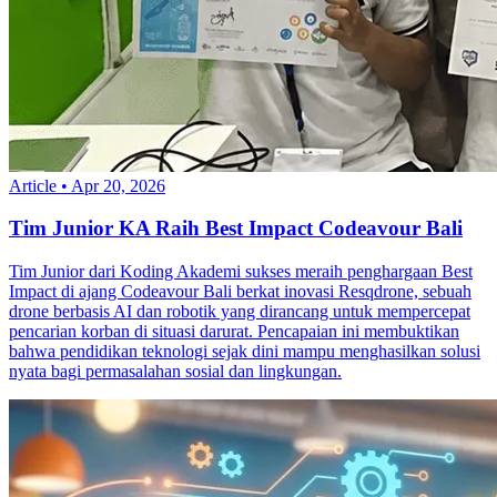
Article
•
Apr 20, 2026
Tim Junior KA Raih Best Impact Codeavour Bali
Tim Junior dari Koding Akademi sukses meraih penghargaan Best
Impact di ajang Codeavour Bali berkat inovasi Resqdrone, sebuah
drone berbasis AI dan robotik yang dirancang untuk mempercepat
pencarian korban di situasi darurat. Pencapaian ini membuktikan
bahwa pendidikan teknologi sejak dini mampu menghasilkan solusi
nyata bagi permasalahan sosial dan lingkungan.