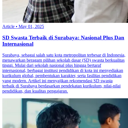
Article
•
May 01, 2025
SD Swasta Terbaik di Surabaya: Nasional Plus Dan
Internasional
Surabaya, sebagai salah satu kota metropolitan terbesar di Indonesia,
menawarkan beragam pilihan sekolah dasar (SD) swasta berkualitas
tinggi. Mulai dari sekolah nasional plus hingga bertaraf
internasional, berbagai institusi pendidikan di kota ini menyediakan
kurikulum global, pembentukan karakter, serta fasilitas pendidikan
yang modern. Artikel ini menyajikan rekomendasi SD swasta
terbaik di Surabaya berdasarkan pendekatan kurikulum, nilai-nilai
pendidikan, dan kualitas pengajaran.