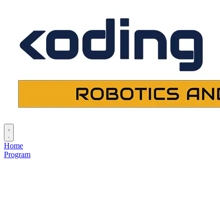
Home
Program