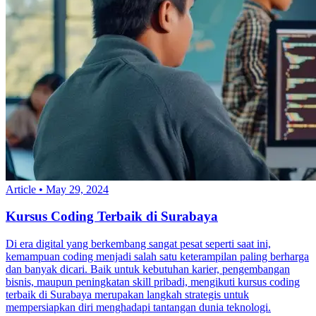
Article
•
May 29, 2024
Kursus Coding Terbaik di Surabaya
Di era digital yang berkembang sangat pesat seperti saat ini,
kemampuan coding menjadi salah satu keterampilan paling berharga
dan banyak dicari. Baik untuk kebutuhan karier, pengembangan
bisnis, maupun peningkatan skill pribadi, mengikuti kursus coding
terbaik di Surabaya merupakan langkah strategis untuk
mempersiapkan diri menghadapi tantangan dunia teknologi.