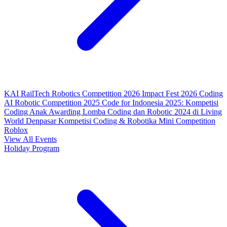
KAI RailTech Robotics Competition 2026
Impact Fest 2026
Coding
AI Robotic Competition 2025
Code for Indonesia 2025: Kompetisi
Coding Anak
Awarding Lomba Coding dan Robotic 2024 di Living
World Denpasar
Kompetisi Coding & Robotika
Mini Competition
Roblox
View All Events
Holiday Program