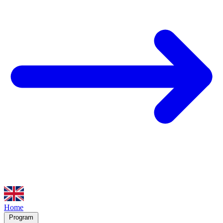
Home
Program