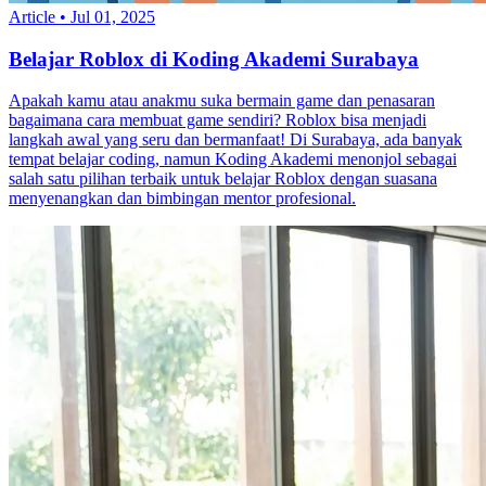
Article
•
Jul 01, 2025
Belajar Roblox di Koding Akademi Surabaya
Apakah kamu atau anakmu suka bermain game dan penasaran
bagaimana cara membuat game sendiri? Roblox bisa menjadi
langkah awal yang seru dan bermanfaat! Di Surabaya, ada banyak
tempat belajar coding, namun Koding Akademi menonjol sebagai
salah satu pilihan terbaik untuk belajar Roblox dengan suasana
menyenangkan dan bimbingan mentor profesional.