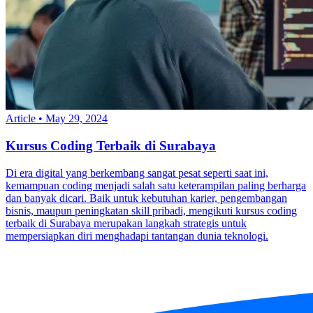
Article
•
May 29, 2024
Kursus Coding Terbaik di Surabaya
Di era digital yang berkembang sangat pesat seperti saat ini,
kemampuan coding menjadi salah satu keterampilan paling berharga
dan banyak dicari. Baik untuk kebutuhan karier, pengembangan
bisnis, maupun peningkatan skill pribadi, mengikuti kursus coding
terbaik di Surabaya merupakan langkah strategis untuk
mempersiapkan diri menghadapi tantangan dunia teknologi.