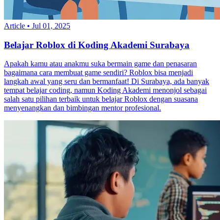
Article
•
Jul 01, 2025
Belajar Roblox di Koding Akademi Surabaya
Apakah kamu atau anakmu suka bermain game dan penasaran
bagaimana cara membuat game sendiri? Roblox bisa menjadi
langkah awal yang seru dan bermanfaat! Di Surabaya, ada banyak
tempat belajar coding, namun Koding Akademi menonjol sebagai
salah satu pilihan terbaik untuk belajar Roblox dengan suasana
menyenangkan dan bimbingan mentor profesional.