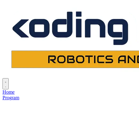
Home
Program