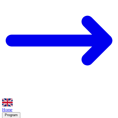
Home
Program