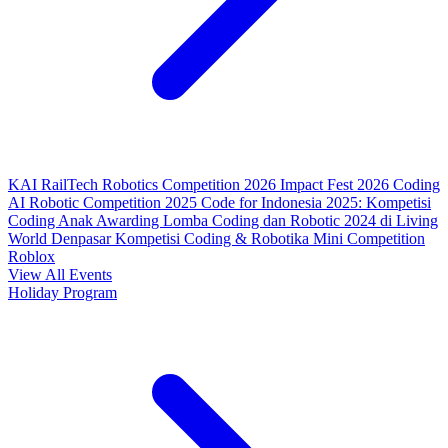
KAI RailTech Robotics Competition 2026
Impact Fest 2026
Coding
AI Robotic Competition 2025
Code for Indonesia 2025: Kompetisi
Coding Anak
Awarding Lomba Coding dan Robotic 2024 di Living
World Denpasar
Kompetisi Coding & Robotika
Mini Competition
Roblox
View All Events
Holiday Program