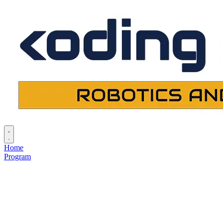
Home
Program