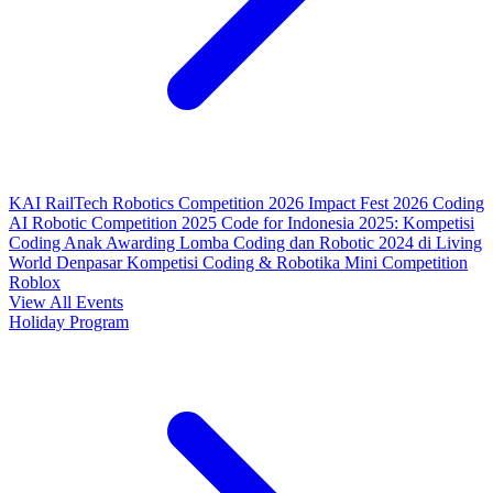
KAI RailTech Robotics Competition 2026
Impact Fest 2026
Coding
AI Robotic Competition 2025
Code for Indonesia 2025: Kompetisi
Coding Anak
Awarding Lomba Coding dan Robotic 2024 di Living
World Denpasar
Kompetisi Coding & Robotika
Mini Competition
Roblox
View All Events
Holiday Program