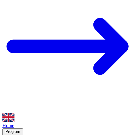
Home
Program