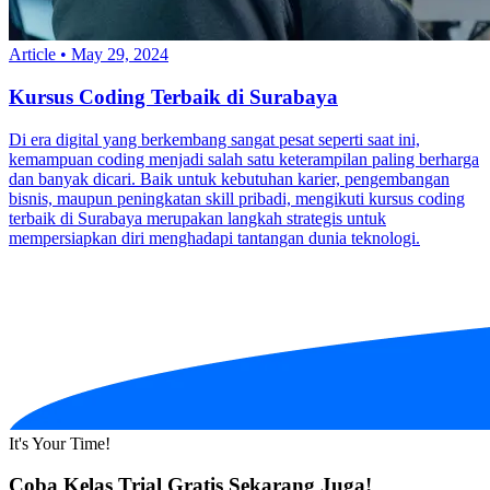
Article
•
May 29, 2024
Kursus Coding Terbaik di Surabaya
Di era digital yang berkembang sangat pesat seperti saat ini,
kemampuan coding menjadi salah satu keterampilan paling berharga
dan banyak dicari. Baik untuk kebutuhan karier, pengembangan
bisnis, maupun peningkatan skill pribadi, mengikuti kursus coding
terbaik di Surabaya merupakan langkah strategis untuk
mempersiapkan diri menghadapi tantangan dunia teknologi.
It's Your Time!
Coba Kelas Trial Gratis Sekarang Juga!