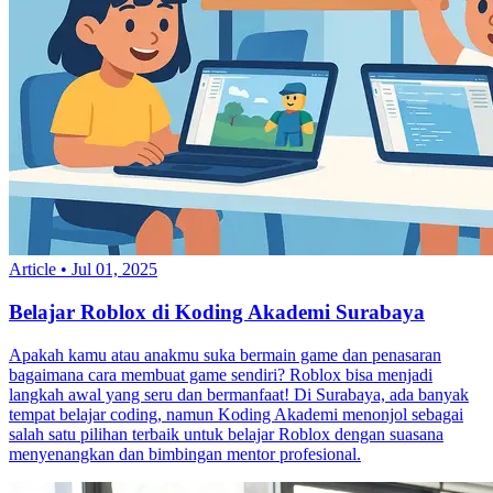
Article
•
Jul 01, 2025
Belajar Roblox di Koding Akademi Surabaya
Apakah kamu atau anakmu suka bermain game dan penasaran
bagaimana cara membuat game sendiri? Roblox bisa menjadi
langkah awal yang seru dan bermanfaat! Di Surabaya, ada banyak
tempat belajar coding, namun Koding Akademi menonjol sebagai
salah satu pilihan terbaik untuk belajar Roblox dengan suasana
menyenangkan dan bimbingan mentor profesional.