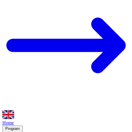
Home
Program