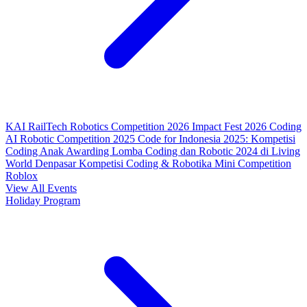
KAI RailTech Robotics Competition 2026
Impact Fest 2026
Coding
AI Robotic Competition 2025
Code for Indonesia 2025: Kompetisi
Coding Anak
Awarding Lomba Coding dan Robotic 2024 di Living
World Denpasar
Kompetisi Coding & Robotika
Mini Competition
Roblox
View All Events
Holiday Program