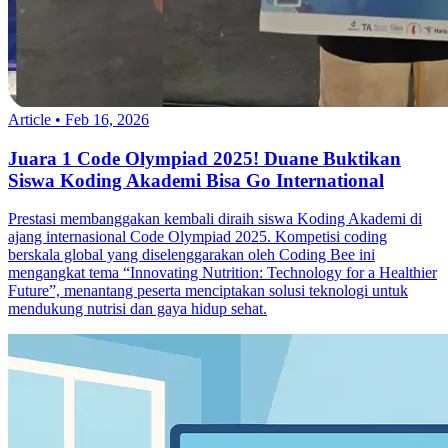
Article
•
Feb 16, 2026
Juara 1 Code Olympiad 2025! Duane Buktikan
Siswa Koding Akademi Bisa Go International
Prestasi membanggakan kembali diraih siswa Koding Akademi di
ajang internasional Code Olympiad 2025. Kompetisi coding
berskala global yang diselenggarakan oleh Coding Bee ini
mengangkat tema “Innovating Nutrition: Technology for a Healthier
Future”, menantang peserta menciptakan solusi teknologi untuk
mendukung nutrisi dan gaya hidup sehat.