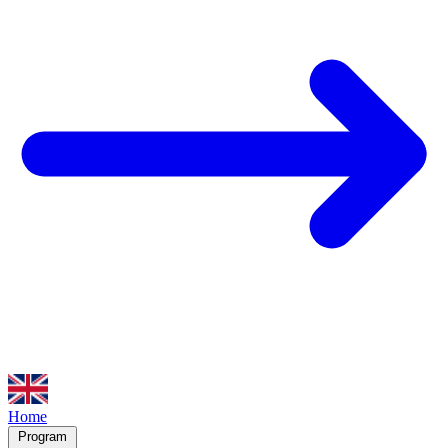
Home
Program