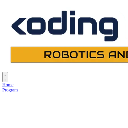
Home
Program