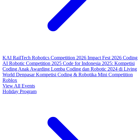
KAI RailTech Robotics Competition 2026
Impact Fest 2026
Coding
AI Robotic Competition 2025
Code for Indonesia 2025: Kompetisi
Coding Anak
Awarding Lomba Coding dan Robotic 2024 di Living
World Denpasar
Kompetisi Coding & Robotika
Mini Competition
Roblox
View All Events
Holiday Program