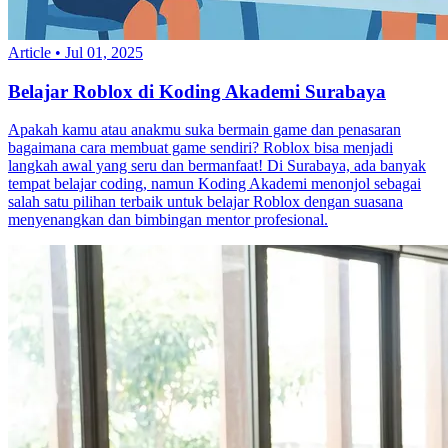
Article
•
Jul 01, 2025
Belajar Roblox di Koding Akademi Surabaya
Apakah kamu atau anakmu suka bermain game dan penasaran
bagaimana cara membuat game sendiri? Roblox bisa menjadi
langkah awal yang seru dan bermanfaat! Di Surabaya, ada banyak
tempat belajar coding, namun Koding Akademi menonjol sebagai
salah satu pilihan terbaik untuk belajar Roblox dengan suasana
menyenangkan dan bimbingan mentor profesional.