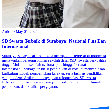
Article
•
May 01, 2025
SD Swasta Terbaik di Surabaya: Nasional Plus Dan
Internasional
Surabaya, sebagai salah satu kota metropolitan terbesar di Indonesia,
menawarkan beragam pilihan sekolah dasar (SD) swasta berkualitas
tinggi. Mulai dari sekolah nasional plus hingga bertaraf
internasional, berbagai institusi pendidikan di kota ini menyediakan
kurikulum global, pembentukan karakter, serta fasilitas pendidikan
yang modern. Artikel ini menyajikan rekomendasi SD swasta
terbaik di Surabaya berdasarkan pendekatan kurikulum, nilai-nilai
pendidikan, dan kualitas pengajaran.