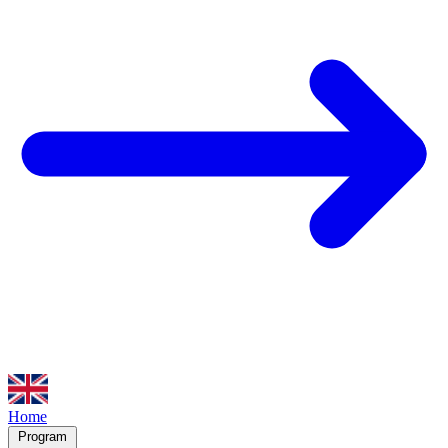
Home
Program