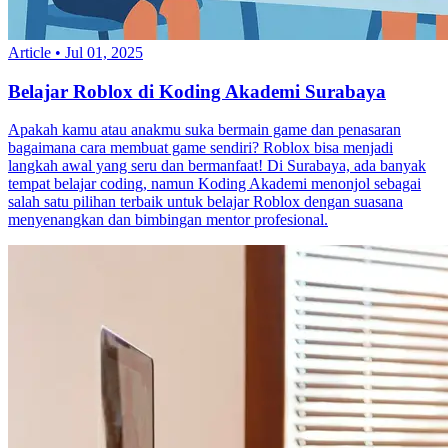
Article
•
Jul 01, 2025
Belajar Roblox di Koding Akademi Surabaya
Apakah kamu atau anakmu suka bermain game dan penasaran
bagaimana cara membuat game sendiri? Roblox bisa menjadi
langkah awal yang seru dan bermanfaat! Di Surabaya, ada banyak
tempat belajar coding, namun Koding Akademi menonjol sebagai
salah satu pilihan terbaik untuk belajar Roblox dengan suasana
menyenangkan dan bimbingan mentor profesional.