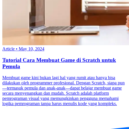
Article
•
May 10, 2024
Tutorial Cara Membuat Game di Scratch untuk
Pemula
Membuat game kini bukan lagi hal yang rumit atau hanya bisa
dilakukan oleh programmer profesional. Dengan Scratch, siapa pun
—termasuk pemula dan anak-anak—dapat belajar membuat game
secara menyenangkan dan mudah. Scratch adalah platform
pemrograman visual yang memungkinkan pengguna memahami
logika pemrograman tanpa harus menulis kode yang kompleks.