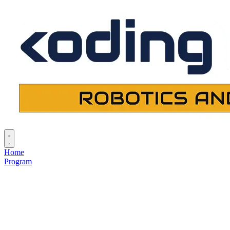
Home
Program