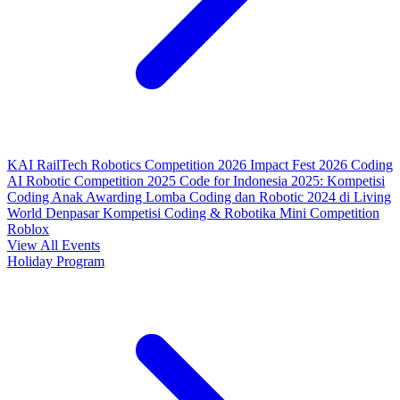
KAI RailTech Robotics Competition 2026
Impact Fest 2026
Coding
AI Robotic Competition 2025
Code for Indonesia 2025: Kompetisi
Coding Anak
Awarding Lomba Coding dan Robotic 2024 di Living
World Denpasar
Kompetisi Coding & Robotika
Mini Competition
Roblox
View All Events
Holiday Program