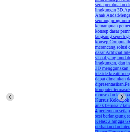
serta pembuatan dun
lingkungan 3D.Apa 
Anak Anda:Mengemb
seorang programme
kemampuan pemeca
konsep dasar pemro
langsung seperti g
konsep Computation
merancang solusi d
dasar Artificial Inte
visual yang mudah
lingkungan, dan int
3D menggunakan R
ide-ide kreatif menj
dapat dimainkan da
dipresentasikan.Per
komputer termasuk
mouse dan keyboard
Kursus:Kelompok U
anak berusia 7 tahu
4 pertemuan setiap 
sesi berlangsung s
Kelas: 2 hingga 6 
perhatian dan inter
Biaya: Harga paket 