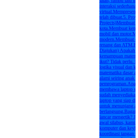
jalan, rambu lalu l
interaksi sederhana
virtual.Mempresent
telah dibuat.5. Pr
Projects)Membuat j
kota.Membuat kenda
mobil dan motor.M
modern.Membuat obj
renang dan ATM.FA
Diajukan) Apakah a
kemampuan matemat
ikut? Tidak perlu. 
logika visual dan k
matematika dasar a
alami seiring anak b
pemrograman.Apaka
membawa laptop sen
sudah menyediakan 
laptop yang siap dig
untuk menunjang ak
berlangsung.Bagaim
lancar mengetik? Ja
awal silabus, kami 
komputer dan keyb
koordinasi tangan 