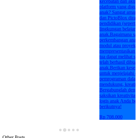
kecepatan dan akur
platform yang digu
anak? Sangat aman. 
dan PictoBlox diran
pendidikan (sepert
lingkungan belajar 
anak.Bagaimana say
perkembangan anak 
modul atau proyek 
mempresentasikan ha
tua dapat melihat s
telah berhasil dibu
anak.Berikan kese
untuk menjelajahi d
pemrograman dalam
mendukung, kreatif
Bergabunglah deng
saksikan kreativita
logis anak Anda be
berikutnya!
Rp 708.000
Other Posts