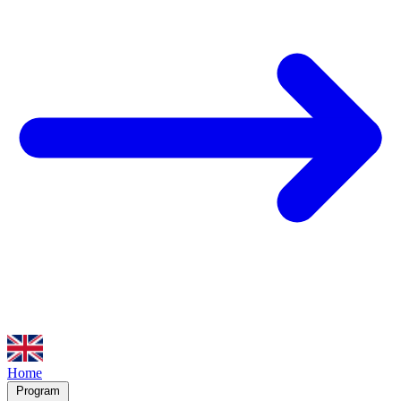
Home
Program