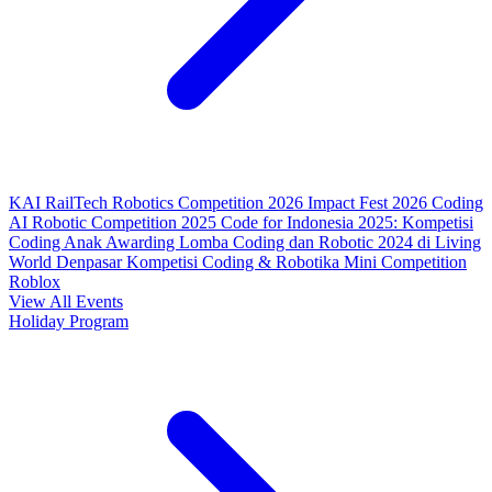
KAI RailTech Robotics Competition 2026
Impact Fest 2026
Coding
AI Robotic Competition 2025
Code for Indonesia 2025: Kompetisi
Coding Anak
Awarding Lomba Coding dan Robotic 2024 di Living
World Denpasar
Kompetisi Coding & Robotika
Mini Competition
Roblox
View All Events
Holiday Program