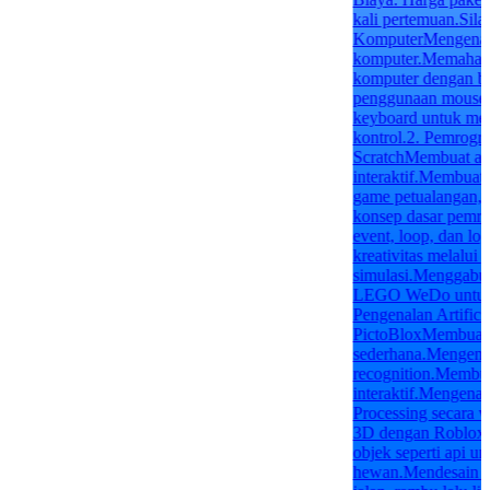
kali pertemuan.Sila
KomputerMengenal 
komputer.Memahami
komputer dengan b
penggunaan mouse 
keyboard untuk men
kontrol.2. Pemrog
ScratchMembuat ani
interaktif.Membuat 
game petualangan, 
konsep dasar pemro
event, loop, dan l
kreativitas melalui
simulasi.Menggabu
LEGO WeDo untuk p
Pengenalan Artifici
PictoBloxMembuat si
sederhana.Mengenal
recognition.Membuat
interaktif.Mengena
Processing secara 
3D dengan Roblox 
objek seperti api u
hewan.Mendesain el