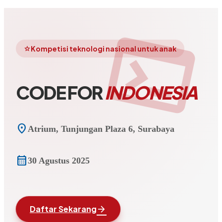
terminal
Kompetisi teknologi nasional untuk anak
star
CODE FOR
INDONESIA
location_on
Atrium, Tunjungan Plaza 6, Surabaya
calendar_month
30 Agustus 2025
arrow_forward
Daftar Sekarang