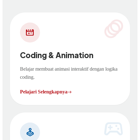
animation
movie_filter
Coding & Animation
Belajar membuat animasi interaktif dengan logika
coding.
Pelajari Selengkapnya
east
sports_esports
joystick