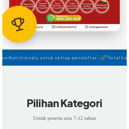
code
emoji_events
celebration
be Nutritionals untuk setiap pendaftar
•
Total ha
Pilihan Kategori
Untuk peserta usia 7-12 tahun