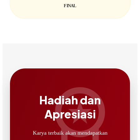
FINAL
workspace_premium
Hadiah dan
Apresiasi
Karya terbaik akan mendapatkan