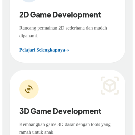
2D Game Development
Rancang permainan 2D sederhana dan mudah
dipahami.
Pelajari Selengkapnya
east
view_in_ar
3d_rotation
3D Game Development
Kembangkan game 3D dasar dengan tools yang
ramah untuk anak.