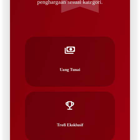
penghargaan sesuai kategori.
payments
Uang Tunai
emoji_events
Trofi Eksklusif