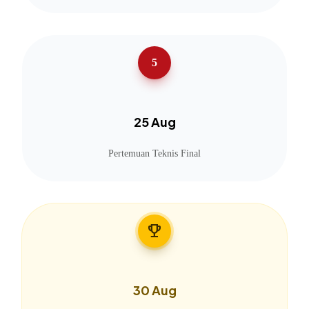
5
25 Aug
Pertemuan Teknis Final
emoji_events
30 Aug