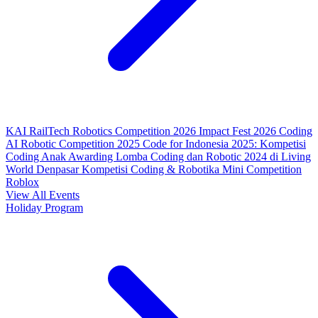
KAI RailTech Robotics Competition 2026
Impact Fest 2026
Coding
AI Robotic Competition 2025
Code for Indonesia 2025: Kompetisi
Coding Anak
Awarding Lomba Coding dan Robotic 2024 di Living
World Denpasar
Kompetisi Coding & Robotika
Mini Competition
Roblox
View All Events
Holiday Program