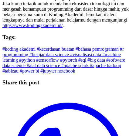
Jika kamu tertarik untuk mendalami ekosistem teknologi ini dan
mengasah kemampuan programming dari dasar hingga mahir, yuk
belajar bersama kami di Koding Akademi! Temukan materi
lengkapnya dan mulai perjalanan belajarmu dengan mengunjungi
https://www.kodingakademi.id/
.
Tags:
#koding akademi
#kecerdasan buatan
#bahasa pemrograman
#r
programming
#belajar data science
#visualisasi data
#machine
learning
#python
#tensorflow
#pytorch
#sql
#big data
#software
data science
#alat data science
#apache spark
#apache hadoop
#tableau
#power bi
#jupyter notebook
Share this post