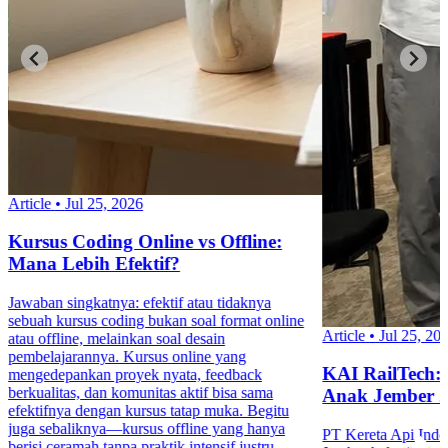
Article
•
Jul 25, 2026
Kursus Coding Online vs Offline:
Mana Lebih Efektif?
Jawaban singkatnya: efektif atau tidaknya
sebuah kursus coding bukan soal format online
Article
•
Jul 25, 20
atau offline, melainkan soal desain
pembelajarannya. Kursus online yang
KAI RailTech:
mengedepankan proyek nyata, feedback
berkualitas, dan komunitas aktif bisa sama
Anak Jember 
efektifnya dengan kursus tatap muka. Begitu
juga sebaliknya—kursus offline yang hanya
PT Kereta Api Indo
berisi ceramah tanpa praktik intensif justru