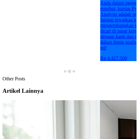
Anda dalam menggunakan Python untuk tujuan
tersebut, kursus Python Programming for Data
Analysis adalah pilihan yang tepat untuk Anda.
Jangan lewatkan kesempatan ini untuk
mengembangkan keterampilan yang sangat
dicari di pasar kerja saat ini. Bergabunglah
dengan kami dan mulailah perjalanan Anda
dalam dunia analisis data dengan Python hari
ini!
Rp 4.427.500
Other Posts
Artikel Lainnya