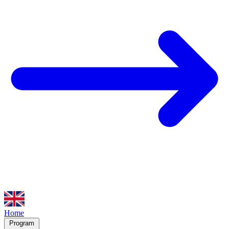
Home
Program