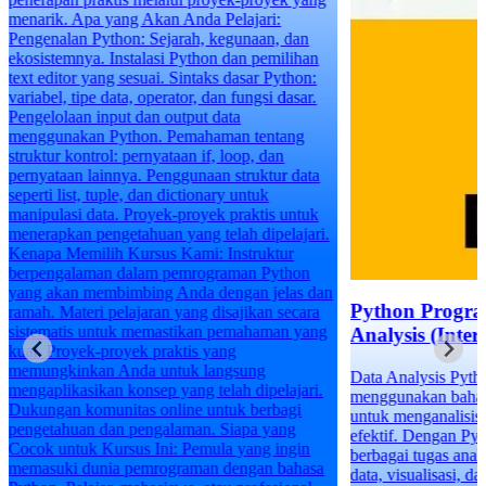
Python Programming for Data
Analysis (Intermediate)
Data Analysis Python adalah tentang
menggunakan bahasa pemrograman Python
untuk menganalisis data secara efisien dan
efektif. Dengan Python, Anda dapat melakukan
berbagai tugas analisis, termasuk manipulasi
data, visualisasi, dan pembuatan model