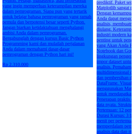
prediktif. Paket seperti Pandas, NumPy, dan
Matplotlib sangat populer untuk tugas-tugas ini.
Dengan kemampuan pemrograman Python,
Anda dapat mengotomatiskan banyak proses
analisis, membuatnya lebih cepat dan dapat
diulang. Keterampilan ini sangat dicari dalam
industri modern karena data menjadi semakin
penting untuk pengambilan keputusan. Apa
yang Akan Anda Pelajari: Penggunaan Jupyter
Notebook dan Google Colab sebagai
lingkungan pengembangan interaktif. Teknik
impor dataset untuk mempersiapkan data untuk
analisis. Pemahaman tentang array
multidimensional dengan Numpy. Manipulasi
dan pembersihan data menggunakan Pandas
DataFrame. Visualisasi data yang informatif
menggunakan Matplotlib. Analisis data statistik
untuk mendapatkan wawasan yang mendalam.
Penerapan praktis dalam proyek-proyek analisis
data nyata. Struktur Kelas: Usia: 17+
Pertemuan: 12 pertemuan secara mingguan
Durasi Kursus: 3 bulan Durasi Pertemuan: 90
menit per pertemuan Jika Anda ingin
memperdalam pemahaman Anda tentang
analisis data dan meningkatkan kemampuan