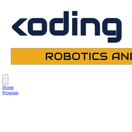
Home
Program