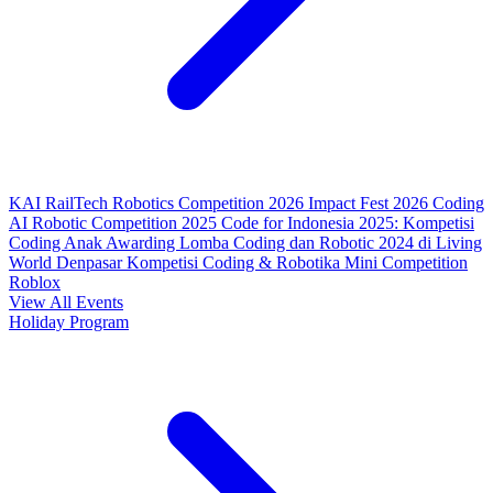
KAI RailTech Robotics Competition 2026
Impact Fest 2026
Coding
AI Robotic Competition 2025
Code for Indonesia 2025: Kompetisi
Coding Anak
Awarding Lomba Coding dan Robotic 2024 di Living
World Denpasar
Kompetisi Coding & Robotika
Mini Competition
Roblox
View All Events
Holiday Program