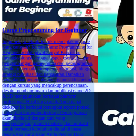
Game Programming for Beginner
Ingin belajar teknik-teknik menciptakan game
yang canggih? Kursus Game Programming for
Beginner adalah jawabannya! Kursus ini
mengeksplorasi berbagai aspek esensial dalam
pengembangan game, mulai dari pemrograman,
desain, matematika terapan, kolaborasi, hingga
strategi publikasi dan pemasaran.Dapatkan
pengalaman pengembangan game siklus penuh
dengan kursus yang mencakup perencanaan,
desain, pembangunan, dan publikasi game 2D
& 3D menggunakan berbagai platform
profesional. Hasil karya anak Anda dapat
diekspor ke berbagai perangkat seperti ponsel,
tablet, dan komputer desktop. Pemrograman
akan dipelajari dengan cara yang
menyenangkan, mudah diakses, dan aplikatif
untuk berbagai kebutuhan digital di masa
depan.Apa yang Akan Anda Pelajari:Dasar-