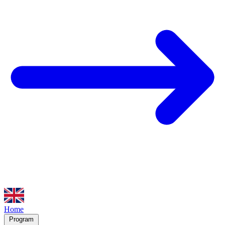
Home
Program