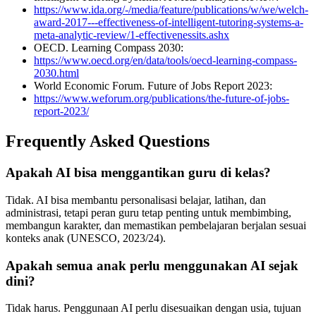
https://www.ida.org/-/media/feature/publications/w/we/welch-
award-2017---effectiveness-of-intelligent-tutoring-systems-a-
meta-analytic-review/1-effectivenessits.ashx
OECD. Learning Compass 2030:
https://www.oecd.org/en/data/tools/oecd-learning-compass-
2030.html
World Economic Forum. Future of Jobs Report 2023:
https://www.weforum.org/publications/the-future-of-jobs-
report-2023/
Frequently Asked Questions
Apakah AI bisa menggantikan guru di kelas?
Tidak. AI bisa membantu personalisasi belajar, latihan, dan
administrasi, tetapi peran guru tetap penting untuk membimbing,
membangun karakter, dan memastikan pembelajaran berjalan sesuai
konteks anak (UNESCO, 2023/24).
Apakah semua anak perlu menggunakan AI sejak
dini?
Tidak harus. Penggunaan AI perlu disesuaikan dengan usia, tujuan