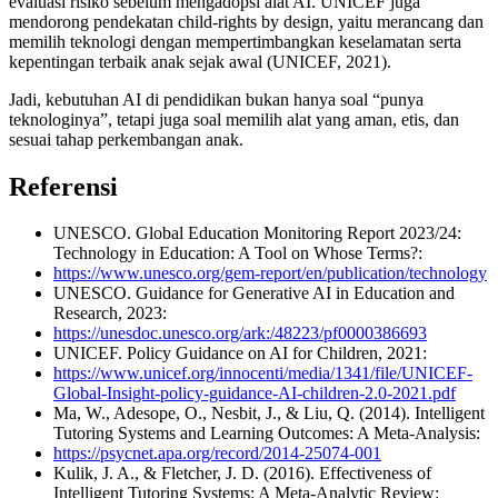
evaluasi risiko sebelum mengadopsi alat AI. UNICEF juga
mendorong pendekatan child-rights by design, yaitu merancang dan
memilih teknologi dengan mempertimbangkan keselamatan serta
kepentingan terbaik anak sejak awal (UNICEF, 2021).
Jadi, kebutuhan AI di pendidikan bukan hanya soal “punya
teknologinya”, tetapi juga soal memilih alat yang aman, etis, dan
sesuai tahap perkembangan anak.
Referensi
UNESCO. Global Education Monitoring Report 2023/24:
Technology in Education: A Tool on Whose Terms?:
https://www.unesco.org/gem-report/en/publication/technology
UNESCO. Guidance for Generative AI in Education and
Research, 2023:
https://unesdoc.unesco.org/ark:/48223/pf0000386693
UNICEF. Policy Guidance on AI for Children, 2021:
https://www.unicef.org/innocenti/media/1341/file/UNICEF-
Global-Insight-policy-guidance-AI-children-2.0-2021.pdf
Ma, W., Adesope, O., Nesbit, J., & Liu, Q. (2014). Intelligent
Tutoring Systems and Learning Outcomes: A Meta-Analysis:
https://psycnet.apa.org/record/2014-25074-001
Kulik, J. A., & Fletcher, J. D. (2016). Effectiveness of
Intelligent Tutoring Systems: A Meta-Analytic Review: