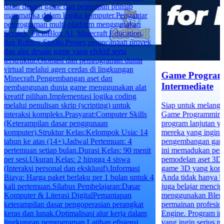
dasar desain game dan penerapan prinsip
matematika dalam logika komputer.Pengantar
pemrograman multi-platform menggunakan
Scratch, PictoBlox AI, Minecraft Education,
dan Roblox Studio.Proses perencanaan proyek
dan alur desain game yang efektif serta
terstruktur.Otomasi dan pemrograman dunia
virtual melalui agen cerdas di lingkungan
Game Program
Minecraft.Pengembangan aset dan
Intermediate
pembangunan dunia game menggunakan alat
kreatif pilihan.Implementasi logika coding
melalui penulisan skrip (scripting) untuk
Siap untuk melangk
interaksi kompleks.Prasyarat:Computer Skills
Game Programming f
(Keterampilan dasar penggunaan
program lanjutan y
komputer).Struktur Kelas:Kelompok Usia: 14
mereka yang ingin 
tahun ke atas (14+).Jadwal Pertemuan: 4
pengembangan game 
pertemuan setiap bulan.Durasi Kelas: 90 menit
ini memadukan pe
per sesi.Ukuran Kelas: 2 hingga 4 siswa
pemodelan aset 3D
(Interaksi personal dan eksklusif).Informasi
game 3D yang komp
Biaya: Harga paket berlaku per 1 bulan untuk 4
Anda tidak hanya b
kali pertemuan.Silabus Pembelajaran:Dasar
juga belajar mencipt
Komputer & Literasi DigitalPemantapan
menggunakan Blend
keterampilan dasar pengoperasian perangkat
permainan profesi
keras dan lunak.Optimalisasi alur kerja dalam
Engine. Program ini
lingkungan pemrograman.Latihan efisiensi
yang ingin serius 