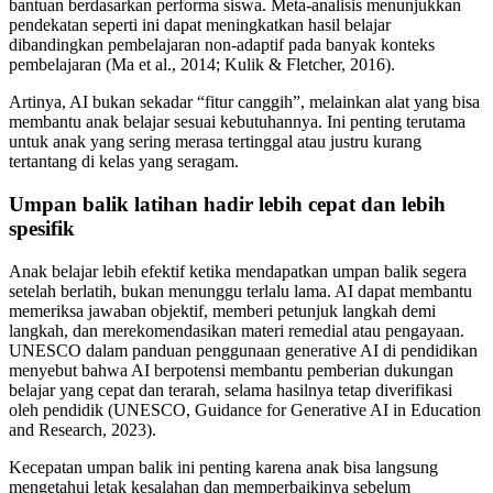
bantuan berdasarkan performa siswa. Meta-analisis menunjukkan
pendekatan seperti ini dapat meningkatkan hasil belajar
dibandingkan pembelajaran non-adaptif pada banyak konteks
pembelajaran (Ma et al., 2014; Kulik & Fletcher, 2016).
Artinya, AI bukan sekadar “fitur canggih”, melainkan alat yang bisa
membantu anak belajar sesuai kebutuhannya. Ini penting terutama
untuk anak yang sering merasa tertinggal atau justru kurang
tertantang di kelas yang seragam.
Umpan balik latihan hadir lebih cepat dan lebih
spesifik
Anak belajar lebih efektif ketika mendapatkan umpan balik segera
setelah berlatih, bukan menunggu terlalu lama. AI dapat membantu
memeriksa jawaban objektif, memberi petunjuk langkah demi
langkah, dan merekomendasikan materi remedial atau pengayaan.
UNESCO dalam panduan penggunaan generative AI di pendidikan
menyebut bahwa AI berpotensi membantu pemberian dukungan
belajar yang cepat dan terarah, selama hasilnya tetap diverifikasi
oleh pendidik (UNESCO, Guidance for Generative AI in Education
and Research, 2023).
Kecepatan umpan balik ini penting karena anak bisa langsung
mengetahui letak kesalahan dan memperbaikinya sebelum