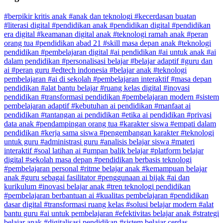
#berpikir kritis anak
#anak dan teknologi
#kecerdasan buatan
#literasi digital
#pendidikan anak
#pendidikan digital
#pendidikan
era digital
#keamanan digital anak
#teknologi ramah anak
#peran
orang tua
#pendidikan abad 21
#skill masa depan anak
#teknologi
pendidikan
#pembelajaran digital
#ai pendidikan
#ai untuk anak
#ai
dalam pendidikan
#personalisasi belajar
#belajar adaptif
#guru dan
ai
#peran guru
#edtech indonesia
#belajar anak
#teknologi
pembelajaran
#ai di sekolah
#pembelajaran interaktif
#masa depan
pendidikan
#alat bantu belajar
#ruang kelas digital
#inovasi
pendidikan
#transformasi pendidikan
#pembelajaran modern
#sistem
pembelajaran adaptif
#kebutuhan ai pendidikan
#manfaat ai
pendidikan
#tantangan ai pendidikan
#etika ai pendidikan
#privasi
data anak
#pendampingan orang tua
#karakter siswa
#empati dalam
pendidikan
#kerja sama siswa
#pengembangan karakter
#teknologi
untuk guru
#administrasi guru
#analisis belajar siswa
#materi
interaktif
#soal latihan ai
#umpan balik belajar
#platform belajar
digital
#sekolah masa depan
#pendidikan berbasis teknologi
#pembelajaran personal
#ritme belajar anak
#kemampuan belajar
anak
#guru sebagai fasilitator
#penggunaan ai bijak
#ai dan
kurikulum
#inovasi belajar anak
#tren teknologi pendidikan
#pembelajaran berbantuan ai
#kualitas pembelajaran
#pendidikan
dasar digital
#transformasi ruang kelas
#solusi belajar modern
#alat
bantu guru
#ai untuk pembelajaran
#efektivitas belajar anak
#strategi
belajar anak
#digitalisasi pendidikan
#sistem belajar cerdas