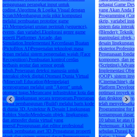
penggunaan perangkat input untuk
sebagai Game Deve
coding.Algoritma & Logika Visual dengan
yang Akan Anda Pe
ScratchMembangun pola pikir komputasi
Programming (Const
melalui pembuatan prototipe game
skrip, variabel inst
2D.Mempelajari urutan perintah (sequence),
sistem data interak
events, dan variabel.Eksplorasi genre game
(Blender): Teknik 
seperti Platformer, Arcade, dan
manipulasi objek, p
Simulation.Implementasi Kecerdasan Buatan
desain lingkungan i
(PictoBlox AI)Pengenalan teknologi masa
eksterior.Professio
depan melalui sistem pengenalan wajah (Face
Penguasaan fondasi 
Recognition).Pembuatan kontrol cerdas
komponen, dan pe
berbasis gestur dan sensor gerak
(Scripting).Advan
tubuh.Penerapan deteksi manusia untuk
Implementasi Objec
interaksi objek digital.Otomasi Dunia Virtual
(OOP), sistem inven
(Minecraft Education)Mempelajari
(Cinemachine), dan 
pemrograman melalui unit "Agent" untuk
Platform Developm
otomasi tugas.Merancang infrastruktur kota dan
optimasi proyek ga
sistem lingkungan secara terprogram.Penerapan
dan desktop.Persya
logika pembangunan (Build) melalui baris kode
telah menyelesaik
di dunia 3D.Arsitektur & Desain Lingkungan
Programming for Be
Roblox StudioMendesain objek, lingkungan,
kemampuan dasar k
dan atmosfer dunia virtual yang
10 tahun ke atas (1
imersif.Penggunaan alat editor profesional
Pertemuan: 4 kali 
untuk pembuatan aset 3D.Pengaturan properti
sebulan.Durasi Kela
objek dan sistem animasi dasar.Pemrograman
Kelas: 2 hingga 4 si