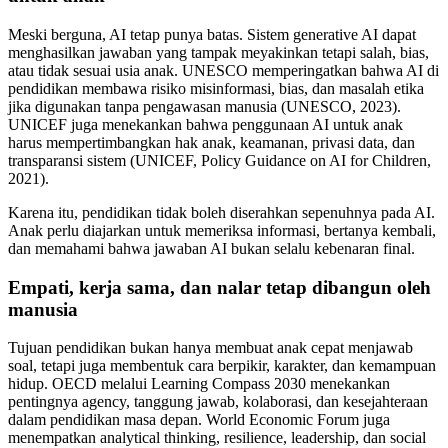
Meski berguna, AI tetap punya batas. Sistem generative AI dapat
menghasilkan jawaban yang tampak meyakinkan tetapi salah, bias,
atau tidak sesuai usia anak. UNESCO memperingatkan bahwa AI di
pendidikan membawa risiko misinformasi, bias, dan masalah etika
jika digunakan tanpa pengawasan manusia (UNESCO, 2023).
UNICEF juga menekankan bahwa penggunaan AI untuk anak
harus mempertimbangkan hak anak, keamanan, privasi data, dan
transparansi sistem (UNICEF, Policy Guidance on AI for Children,
2021).
Karena itu, pendidikan tidak boleh diserahkan sepenuhnya pada AI.
Anak perlu diajarkan untuk memeriksa informasi, bertanya kembali,
dan memahami bahwa jawaban AI bukan selalu kebenaran final.
Empati, kerja sama, dan nalar tetap dibangun oleh
manusia
Tujuan pendidikan bukan hanya membuat anak cepat menjawab
soal, tetapi juga membentuk cara berpikir, karakter, dan kemampuan
hidup. OECD melalui Learning Compass 2030 menekankan
pentingnya agency, tanggung jawab, kolaborasi, dan kesejahteraan
dalam pendidikan masa depan. World Economic Forum juga
menempatkan analytical thinking, resilience, leadership, dan social