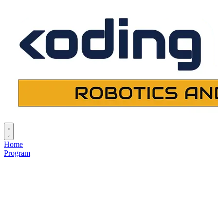
Home
Program